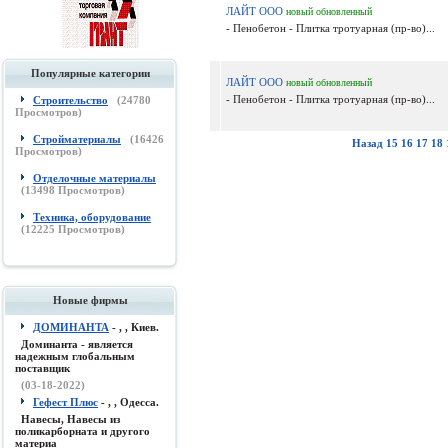
ЛАЙТ ООО
новый
обновленный
- Пенобетон - Плитка тротуарная (пр-во)...
Популярные категории
ЛАЙТ ООО
новый
обновленный
- Пенобетон - Плитка тротуарная (пр-во)...
Строительство
(
24780
Просмотров)
Стройматериалы
(
16426
Назад
15
16
17
18
Просмотров)
Отделочные материалы
(
13498
Просмотров)
Техника, оборудование
(
12225
Просмотров)
Новые фирмы
ДОМИНАНТА
- , , Киев.
Доминанта - является
надежным глобальным
поставщик
(03-18-2022)
Гефест Плюс
- , , Одесса.
Навесы, Навесы из
поликарборната и другого
материа