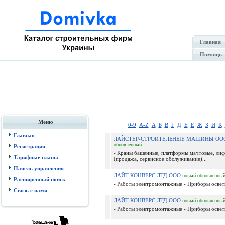
Главная
Помощь
Меню
0-9
A-Z
А
Б
В
Г
Д
Е
Ё
Ж
З
И
К
Главная
ЛАЙСТЕР-СТРОИТЕЛЬНЫЕ МАШИНЫ О
обновленный
Регистрация
- Краны башенные, платформы мачтовые, лиф
Тарифные планы
(продажа, сервисное обслуживание)...
Панель управления
ЛАЙТ КОНВЕРС ЛТД ООО
новый
обновленны
Расширенный поиск
- Работы электромонтажные - Приборы освети
Связь с нами
ЛАЙТ КОНВЕРС ЛТД ООО
новый
обновленны
- Работы электромонтажные - Приборы освети