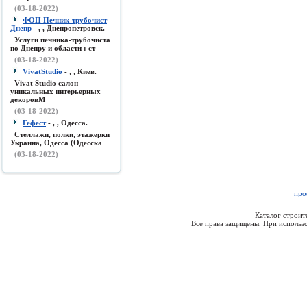
(03-18-2022)
ФОП Печник-трубочист
Днепр
- , , Днепропетровск.
Услуги печника-трубочиста
по Днепру и области : ст
(03-18-2022)
VivatStudio
- , , Киев.
Vivat Studio салон
уникальных интерьерных
декоровМ
(03-18-2022)
Гефест
- , , Одесса.
Стеллажи, полки, этажерки
Украина, Одесса (Одесска
(03-18-2022)
про
Каталог строи
Все права защищены. При использо