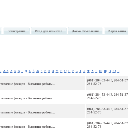
Регистрация
Вход для клиентов
Доска объявлений
Карта сайта
9
A-Z
А
Б
В
Г
Д
Е
Ё
Ж
З
И
К
Л
М
Н
О
П
Р
С
Т
У
Ф
Х
Ч
Ш
Щ
Э
Ю
Я
(061) 284-53-44 F, 284-51-37
тепление фасадов - Высотные работы...
284-52-78
(061) 284-53-44 F, 284-51-37
тепление фасадов - Высотные работы...
284-52-78
(061) 284-53-44 F, 284-51-37
тепление фасадов - Высотные работы...
284-52-78
(061) 284-53-44 F, 284-51-37
тепление фасадов - Высотные работы...
284-52-78