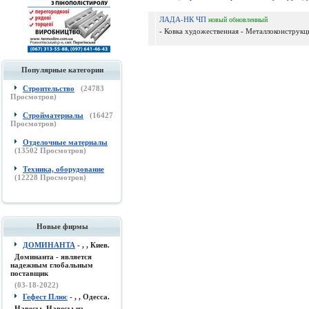
ЛАДА-НК ЧП
новый
обновленный
- Ковка художественная - Металлоконструкции
Популярные категории
Строительство
(
24783
Просмотров)
Стройматериалы
(
16427
Просмотров)
Отделочные материалы
(
13502
Просмотров)
Техника, оборудование
(
12228
Просмотров)
Новые фирмы
ДОМИНАНТА
- , , Киев.
Доминанта - является
надежным глобальным
поставщик
(03-18-2022)
Гефест Плюс
- , , Одесса.
Навесы, Навесы из