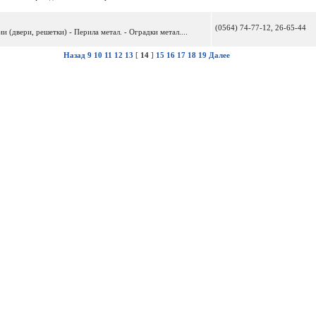
(0564) 74-77-12, 26-65-44
 (двери, решетки) - Перила метал. - Оградки метал....
Назад
9
10
11
12
13
[
14
]
15
16
17
18
19
Далее