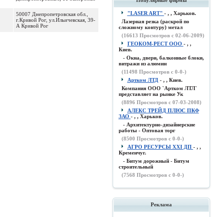
Популярные фирмы
"LASER ART"
- , , Харьков.
50007 Днепропетровская обл.,
г.Кривой Рог, ул.Ильичевская, 39-
Лазерная резка (раскрой по
А Кривой Рог
сложному контуру) метал
(
16613
Просмотров с 02-06-2009)
ГЕОКОМ-РЕСТ ООО
- , ,
Киев.
- Окна, двери, балконные блоки,
витражи из алюмин
(
11498
Просмотров с 0-0-)
Артком ЛТД
- , , Киев.
Компания ООО `Артком ЛТЛ`
представляет на рынке Ук
(
8896
Просмотров с 07-03-2008)
АЛЕКС ТРЕЙД ПЛЮС ПКФ
ЗАО
- , , Харьков.
- Архитектурно-дизайнерские
работы - Оптовая торг
(
8500
Просмотров с 0-0-)
АГРО РЕСУРСЫ XXI ДП
- , ,
Кременчуг.
- Битум дорожный - Битум
строительный
(
7568
Просмотров с 0-0-)
Реклама