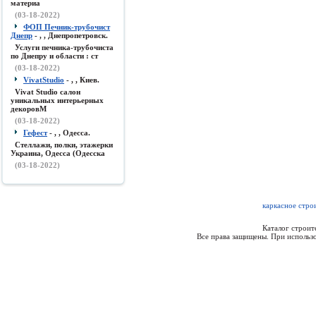
материа
(03-18-2022)
ФОП Печник-трубочист
Днепр
- , , Днепропетровск.
Услуги печника-трубочиста
по Днепру и области : ст
(03-18-2022)
VivatStudio
- , , Киев.
Vivat Studio салон
уникальных интерьерных
декоровМ
(03-18-2022)
Гефест
- , , Одесса.
Стеллажи, полки, этажерки
Украина, Одесса (Одесска
(03-18-2022)
каркасное стро
Каталог строи
Все права защищены. При использо