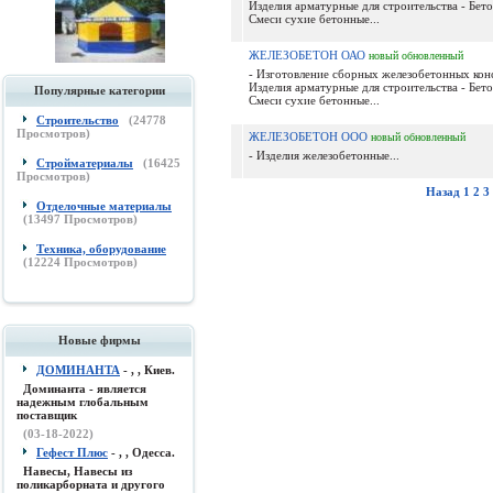
Изделия арматурные для строительства - Бето
Смеси сухие бетонные...
ЖЕЛЕЗОБЕТОН ОАО
новый
обновленный
- Изготовление сборных железобетонных кон
Изделия арматурные для строительства - Бето
Популярные категории
Смеси сухие бетонные...
Строительство
(
24778
Просмотров)
ЖЕЛЕЗОБЕТОН ООО
новый
обновленный
- Изделия железобетонные...
Стройматериалы
(
16425
Просмотров)
Назад
1
2
3
Отделочные материалы
(
13497
Просмотров)
Техника, оборудование
(
12224
Просмотров)
Новые фирмы
ДОМИНАНТА
- , , Киев.
Доминанта - является
надежным глобальным
поставщик
(03-18-2022)
Гефест Плюс
- , , Одесса.
Навесы, Навесы из
поликарборната и другого