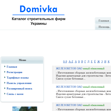
Главная
Помощь
Меню
0-9
A-Z
А
Б
В
Г
Д
Е
Ё
Ж
З
И
К
Главная
ЖЕЛЕЗОБЕТОН ОАО
новый
обновленный
Регистрация
- Изготовление сборных железобетонных кон
Изделия арматурные для строительства - Бето
Тарифные планы
Смеси сухие бетонные...
Панель управления
ЖЕЛЕЗОБЕТОН ОАО
новый
обновленный
Расширенный поиск
- Изготовление сборных железобетонных кон
Связь с нами
Изделия арматурные для строительства - Бето
Смеси сухие бетонные...
ЖЕЛЕЗОБЕТОН ОАО
новый
обновленный
- Изготовление сборных железобетонных кон