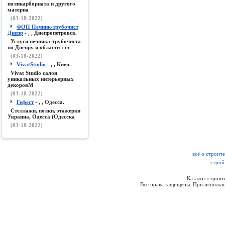
поликарборната и другого
материа
(03-18-2022)
ФОП Печник-трубочист
Днепр
- , , Днепропетровск.
Услуги печника-трубочиста
по Днепру и области : ст
(03-18-2022)
VivatStudio
- , , Киев.
Vivat Studio салон
уникальных интерьерных
декоровМ
(03-18-2022)
Гефест
- , , Одесса.
Стеллажи, полки, этажерки
Украина, Одесса (Одесска
(03-18-2022)
всё о строит
строй
Каталог строи
Все права защищены. При использо