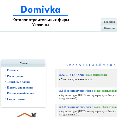
Главная
Помощь
Меню
0-9
A-Z
А
Б
В
Г
Д
Е
Ё
Ж
З
И
К
Главная
А.А. СПУТНИК ЧП
новый
обновленный
Регистрация
- Монтаж доильных залов...
Тарифные планы
Панель управления
А.Б.В архитектурное бюро
новый
обновленный
Расширенный поиск
- Архитектура (ПГС), интерьеры, дизайн (в т.
ландшафтный)...
Связь с нами
А.Б.В архитектурное бюро
новый
обновленный
- Архитектура (ПГС), интерьеры, дизайн (в т.
ландшафтный)...