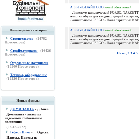
А.Б.И.-ДИЗАЙН ООО
новый
обновленный
- Линолеум коммерческий FORBO, TARKETT 
очистки обуви для входных дверей - коврики,
Ламинат-полы PERGO - Полы паркетные KAH
Популярные категории
А.Б.И.-ДИЗАЙН ООО
новый
обновленный
- Линолеум коммерческий FORBO, TARKETT 
Строительство
(
24782
очистки обуви для входных дверей - коврики,
Просмотров)
Ламинат-полы PERGO - Полы паркетные KAH
Стройматериалы
(
16426
Назад
2
3
4
5
Просмотров)
Отделочные материалы
(
13500
Просмотров)
Техника, оборудование
(
12226
Просмотров)
Новые фирмы
ДОМИНАНТА
- , , Киев.
Доминанта - является
надежным глобальным
поставщик
(03-18-2022)
Гефест Плюс
- , , Одесса.
Навесы, Навесы из