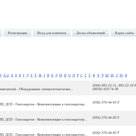
Регистрация
Вход для клиентов
Доска объявлений
Карта сайта
9
A-Z
А
Б
В
Г
Д
Е
Ё
Ж
З
И
К
Л
М
Н
О
П
Р
С
Т
У
Ф
Х
Ч
Ш
Щ
Э
Ю
Я
(044) 495-22-11, 495-22-10 F
ключатели) - Оборудование электротехническое...
(8050) 419-74-36
(056) 370-44-05 F
ВП, ДСП - Гипсокартон - Комплектующие к гипсокартону...
(056) 370-44-05 F
ВП, ДСП - Гипсокартон - Комплектующие к гипсокартону...
(056) 370-44-05 F
ВП, ДСП - Гипсокартон - Комплектующие к гипсокартону...