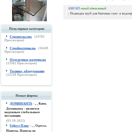
АБИ КП
новый
обновленный
- Подводка труб для бытовых газо- и водопр
Популярные категории
Строительство
(
24785
Просмотров)
Стройматериалы
(
16428
Просмотров)
Отделочные материалы
(
13502
Просмотров)
Техника, оборудование
(
12228
Просмотров)
Новые фирмы
ДОМИНАНТА
- , , Киев.
Доминанта - является
надежным глобальным
поставщик
(03-18-2022)
Гефест Плюс
- , , Одесса.
Навесы, Навесы из