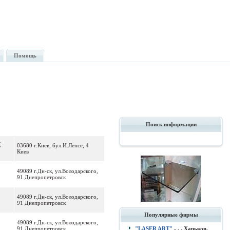
Помощь
Поиск информации
,
03680 г.Киев, бул.И.Лепсе, 4
Киев
49089 г.Дн-ск, ул.Володарского,
91 Днепропетровск
49089 г.Дн-ск, ул.Володарского,
91 Днепропетровск
Популярные фирмы
49089 г.Дн-ск, ул.Володарского,
91 Днепропетровск
"LASER ART"
- , , Харьков.