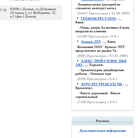
Лазерная резка (раскрой по
сложному контуру) метал
83096 г.Донецк, ул.Дубравная,
57-70
28 (юрид.); ул. Куйбышева, 32,
(
16613
Просмотров с 02-06-2009)
к.5 (физ.) Донецк
ГЕОКОМ-РЕСТ ООО
- , ,
Киев.
- Окна, двери, балконные блоки,
витражи из алюмин
(
11498
Просмотров с 0-0-)
Артком ЛТД
- , , Киев.
Компания ООО `Артком ЛТЛ`
представляет на рынке Ук
(
8896
Просмотров с 07-03-2008)
АЛЕКС ТРЕЙД ПЛЮС ПКФ
ЗАО
- , , Харьков.
- Архитектурно-дизайнерские
работы - Оптовая торг
(
8500
Просмотров с 0-0-)
АГРО РЕСУРСЫ XXI ДП
- , ,
Кременчуг.
- Битум дорожный - Битум
строительный
(
7568
Просмотров с 0-0-)
Реклама
Дополнительная информация