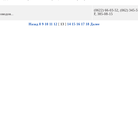
(0622) 66-03-52, (062) 345-
оводов...
F, 385-08-15
Назад
8
9
10
11
12
[
13
]
14
15
16
17
18
Далее