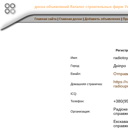
доска объявлений Каталог строительных фирм 
Главная сайта
|
Главная доски
|
Добавить объявление
|
Пр
Регист
radioto
Имя:
Дніпро
Город:
Отправ
Емайл:
https:/
Домашняя страничка:
radioup
ICQ:
+380(9
Телефон:
Радіоке
Организация:
справжн
Екскава
справжн