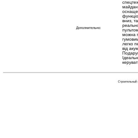
спецтех
майдан
оснаще
функціо
вниз, т
реально
Дополнительно:
пультом
можна 
гумовим
легко п
від аку
Подарун
Ідеальн
керуват
Строительный к