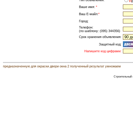
Тип объявления:
*
П
Ваше имя:
*
Ваш Е-майл:
*
Город:
Телефон:
(по шаблону: (095) 344356)
Срок хранения объявления:
Защитный код:
Напишите код цифрами:
предназначенную для окраски двери окна 2 полученный результат умножаем
Строительный к