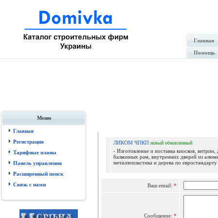
Главная
Помощь
Меню
Отпр
Главная
Регистрация
ЛИКОМ ЧПКП
новый
обновленный
- Изготовление и поставка киосков, витрин, 
Тарифные планы
балконных рам, внутренних дверей из алюм
металлопластика и дерева по евростандарту с
Панель управления
Расширенный поиск
Связь с нами
Ваш email:
*
Сообщение:
*