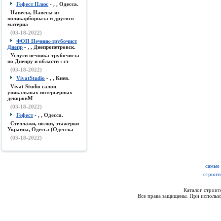
Гефест Плюс
- , , Одесса.
Навесы, Навесы из
поликарборната и другого
материа
(03-18-2022)
ФОП Печник-трубочист
Днепр
- , , Днепропетровск.
Услуги печника-трубочиста
по Днепру и области : ст
(03-18-2022)
VivatStudio
- , , Киев.
Vivat Studio салон
уникальных интерьерных
декоровМ
(03-18-2022)
Гефест
- , , Одесса.
Стеллажи, полки, этажерки
Украина, Одесса (Одесска
(03-18-2022)
самые
строит
Каталог строи
Все права защищены. При использо