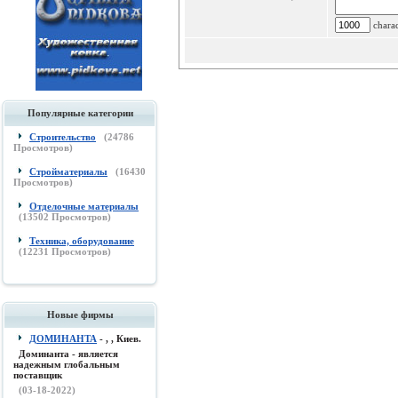
charac
Популярные категории
Строительство
(
24786
Просмотров)
Стройматериалы
(
16430
Просмотров)
Отделочные материалы
(
13502
Просмотров)
Техника, оборудование
(
12231
Просмотров)
Новые фирмы
ДОМИНАНТА
- , , Киев.
Доминанта - является
надежным глобальным
поставщик
(03-18-2022)