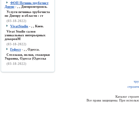
ФОП Печник-трубочист
Днепр
- , , Днепропетровск.
Услуги печника-трубочиста
по Днепру и области : ст
(03-18-2022)
VivatStudio
- , , Киев.
Vivat Studio салон
уникальных интерьерных
декоровМ
(03-18-2022)
Гефест
- , , Одесса.
Стеллажи, полки, этажерки
Украина, Одесса (Одесска
(03-18-2022)
тру
строите
Каталог строи
Все права защищены. При использо