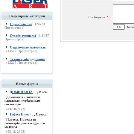
Популярные категории
Сообщение:
*
Строительство
(
24783
charac
Просмотров)
Стройматериалы
(
16427
Просмотров)
Отделочные материалы
(
13502
Просмотров)
Техника, оборудование
(
12227
Просмотров)
Новые фирмы
ДОМИНАНТА
- , , Киев.
Доминанта - является
надежным глобальным
поставщик
(03-18-2022)
Гефест Плюс
- , , Одесса.
Навесы, Навесы из
поликарборната и другого
материа
(03-18-2022)