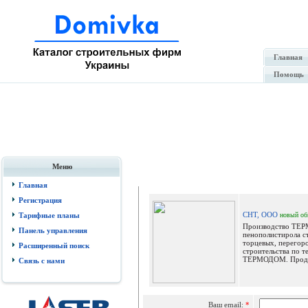
Главная
Помощь
Меню
Отпр
Главная
Регистрация
СНТ, ООО
Тарифные планы
новый
об
Производство ТЕ
Панель управления
пенополистирола с
торцевых, перегор
Расширенный поиск
строительства по т
ТЕРМОДОМ. Продук
Связь с нами
Ваш email:
*