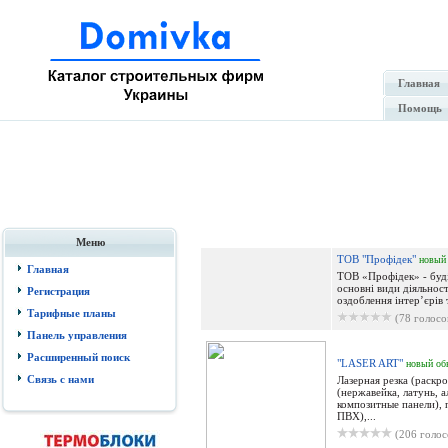
Главная
Помощь
Меню
ТОВ "Профідек"
новый
Главная
ТОВ «Профідек» - буді
основні види діяльност
Регистрация
оздоблення інтер’єрів т
Тарифные планы
(78 голосо
Панель управления
Расширенный поиск
"LASER ART"
новый
об
Связь с нами
Лазерная резка (раскр
(нержавейка, латунь,
композитные панели), п
ПВХ),...
(206 голос