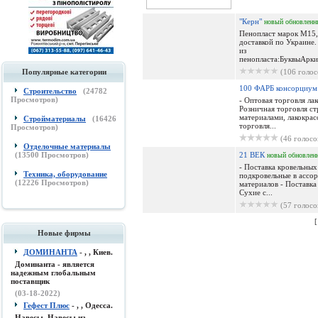
"Керн"
новый
обновленн
Пенопласт марок М15,
доставкой по Украине.
из
пенопласта:БуквыАрк
Популярные категории
(106 голос
100 ФАРБ консорциу
Строительство
(
24782
Просмотров)
- Оптовая торговля ла
Розничная торговля с
материалами, лакокра
Стройматериалы
(
16426
торговля...
Просмотров)
(46 голосо
Отделочные материалы
(
13500
Просмотров)
21 ВЕК
новый
обновлен
- Поставка кровельных
Техника, оборудование
подкровельные в ассо
(
12226
Просмотров)
материалов - Поставка
Сухие с...
(57 голосо
Новые фирмы
ДОМИНАНТА
- , , Киев.
Доминанта - является
надежным глобальным
поставщик
(03-18-2022)
Гефест Плюс
- , , Одесса.
Навесы, Навесы из