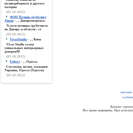
поликарборната и другого
материа
(03-18-2022)
ФОП Печник-трубочист
Днепр
- , , Днепропетровск.
Услуги печника-трубочиста
по Днепру и области : ст
(03-18-2022)
VivatStudio
- , , Киев.
Vivat Studio салон
уникальных интерьерных
декоровМ
(03-18-2022)
Гефест
- , , Одесса.
Стеллажи, полки, этажерки
Украина, Одесса (Одесска
(03-18-2022)
магазин
особенн
Каталог строи
Все права защищены. При использо