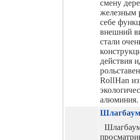
смену дер
железным 
себе функ
внешний ви
стали очен
конструкц
действия 
рольставен
RollHan из
экологичес
алюминия.
Шлагбаум
Шлагбаум
просматри