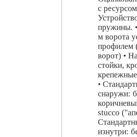
с ресурсом
Устройств
пружины. •
м ворота у
профилем 
ворот) • Н
стойки, кр
крепежные
• Cтандарт
снаружи: 
коричневы
stucco ("ап
Стандартн
изнутри: 