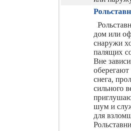
Рольставн
Рольставн
дом или о
снаружи хо
палящих со
Вне зависи
оберегают 
снега, про
сильного в
приглушаю
шум и служ
для взлом
Рольставн