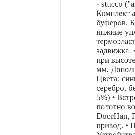
- stucco ("
Комплект 
буферов. Б
нижние уп
термоэласт
задвижка. 
при высоте
мм. Дополн
Цвета: син
серебро, б
5%) • Встр
полотно во
DoorHan, 
привод. •
Устройства