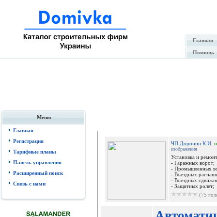
Главная
Помощь
Меню
Гале
Главная
Регистрация
ЧП Доронин К.И.
н
изображения
Тарифные планы
Установка и ремонт
Панель управления
- Гаражных ворот;
- Промышленных в
Расширенный поиск
- Въездных распаш
- Въездных сдвижн
Связь с нами
- Защитных ролет;
(75 гол
Автомати