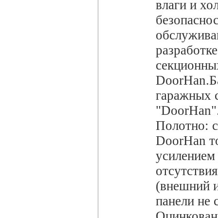
влаги и хо
безопаснос
обслужива
разработк
секционны
DoorHan.Б
гаражных 
"DoorHan".
Полотно: с
DoorHan т
усилением 
отсутствия
(внешний 
панели не 
Оцинкован