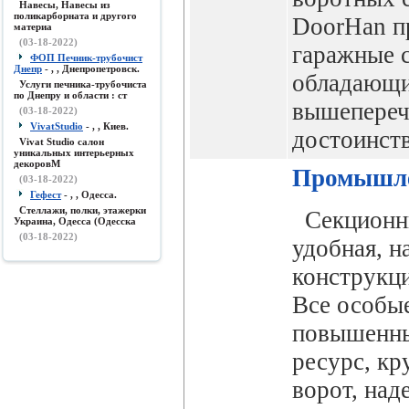
Навесы, Навесы из
поликарборната и другого
DoorHan п
материа
(03-18-2022)
гаражные 
ФОП Печник-трубочист
Днепр
- , , Днепропетровск.
обладающи
Услуги печника-трубочиста
по Днепру и области : ст
вышепере
(03-18-2022)
VivatStudio
- , , Киев.
достоинст
Vivat Studio салон
уникальных интерьерных
декоровМ
Промышле
(03-18-2022)
Гефест
- , , Одесса.
Стеллажи, полки, этажерки
Секционны
Украина, Одесса (Одесска
(03-18-2022)
удобная, н
конструкц
Все особые
повышенны
ресурс, к
ворот, над