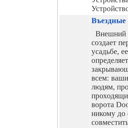
Устройство
Въездные 
Внешний в
создает пе
усадьбе, е
определяет
закрывающ
всем: ваши
людям, пр
проходящи
ворота Do
никому до 
совместить