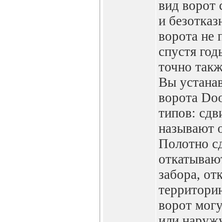
вид ворот 
и безотказ
ворота не 
спустя год
точно также
Вы устана
ворота Do
типов: сдв
называют 
Полотно с
откатывают
забора, от
территори
ворот могу
или наружу