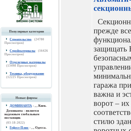
секционн
Секционны
прежде вс
Популярные категории
функциона
Строительство
(
24780
Просмотров)
защищать 
Стройматериалы
(
16426
Просмотров)
безопасным
Отделочные материалы
управлении
(
13498
Просмотров)
Техника, оборудование
минимальн
(
12225
Просмотров)
гаража пр
важна и эс
Новые фирмы
ворот – и
ДОМИНАНТА
- , , Киев.
соответств
Доминанта - является
надежным глобальным
поставщик
стилю здан
(03-18-2022)
Гефест Плюс
- , , Одесса.
воротных 