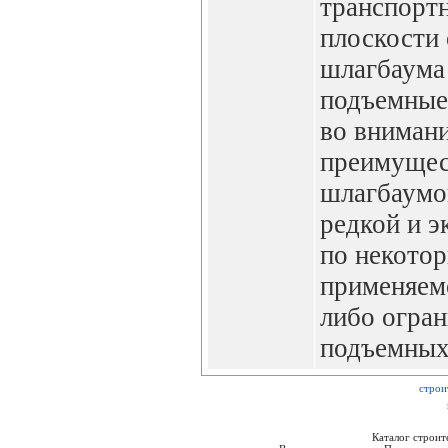
транспортн
плоскости
шлагбаума
подъемные
во вниман
преимущес
шлагбаумо
редкой и э
по некото
применяем
либо огра
подъемных
строи
Каталог строи