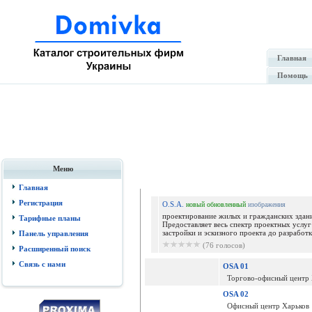
Главная
Помощь
Меню
Гале
Главная
Регистрация
O.S.A.
новый
обновленный
изображения
проектирование жилых и гражданских здан
Тарифные планы
Предоставляет весь спектр проектных услуг
застройки и эскизного проекта до разработк
Панель управления
(76 голосов)
Расширенный поиск
Связь с нами
OSA 01
Торгово-офисный центр 
OSA 02
Офисный центр Харьков