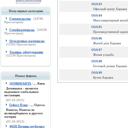
OSA 03
Офисный центр Харьков
Популярные категории
OSA 04
Строительство
(
24786
Многоквартирный жилой
Просмотров)
OSA 05
Стройматериалы
(
16430
Производственной здани
Просмотров)
OSA 06
Отделочные материалы
Жилой дом Харьков
(
13502
Просмотров)
OSA 07
Техника, оборудование
Жилая усадьба
(
12230
Просмотров)
OSA 08
Гостевой домик Харьков
OSA 09
Новые фирмы
Бутик Харьков
ДОМИНАНТА
- , , Киев.
Доминанта - является
надежным глобальным
поставщик
(03-18-2022)
Гефест Плюс
- , , Одесса.
Навесы, Навесы из
поликарборната и другого
материа
(03-18-2022)
ФОП Печник-трубочист