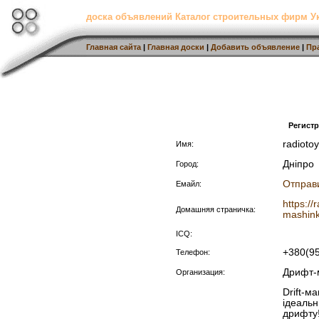
доска объявлений Каталог строительных фирм 
Главная сайта
|
Главная доски
|
Добавить объявление
|
Пр
Регист
radioto
Имя:
Дніпро
Город:
Отправ
Емайл:
https://
Домашняя страничка:
mashink
ICQ:
+380(9
Телефон:
Дрифт-
Организация:
Drift-м
ідеальн
дрифту!