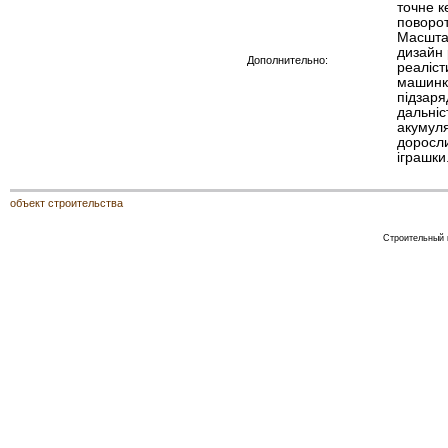
точне к
поворот
Масштаб
дизайн
Дополнительно:
реаліст
машинка
підзаря
дальніс
акумуля
доросли
іграшки
объект строительства
Строительный к