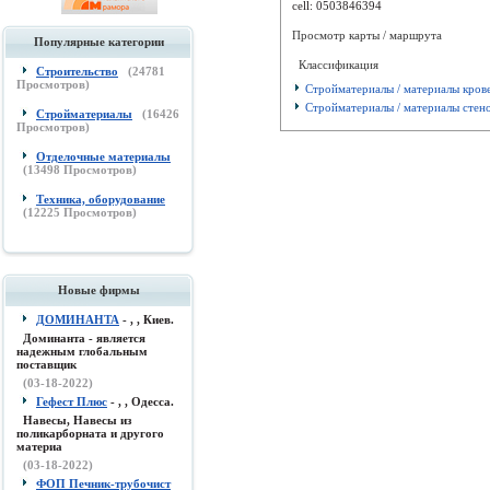
cell:
0503846394
Просмотр карты / маршрута
Популярные категории
Классификация
Строительство
(
24781
Просмотров)
Стройматериалы / материалы кров
Стройматериалы / материалы стен
Стройматериалы
(
16426
Просмотров)
Отделочные материалы
(
13498
Просмотров)
Техника, оборудование
(
12225
Просмотров)
Новые фирмы
ДОМИНАНТА
- , , Киев.
Доминанта - является
надежным глобальным
поставщик
(03-18-2022)
Гефест Плюс
- , , Одесса.
Навесы, Навесы из
поликарборната и другого
материа
(03-18-2022)
ФОП Печник-трубочист