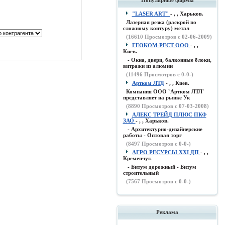
Популярные фирмы
"LASER ART"
- , , Харьков.
Лазерная резка (раскрой по
сложному контуру) метал
(
16610
Просмотров с 02-06-2009)
ГЕОКОМ-РЕСТ ООО
- , ,
Киев.
- Окна, двери, балконные блоки,
витражи из алюмин
(
11496
Просмотров с 0-0-)
Артком ЛТД
- , , Киев.
Компания ООО `Артком ЛТЛ`
представляет на рынке Ук
(
8890
Просмотров с 07-03-2008)
АЛЕКС ТРЕЙД ПЛЮС ПКФ
ЗАО
- , , Харьков.
- Архитектурно-дизайнерские
работы - Оптовая торг
(
8497
Просмотров с 0-0-)
АГРО РЕСУРСЫ XXI ДП
- , ,
Кременчуг.
- Битум дорожный - Битум
строительный
(
7567
Просмотров с 0-0-)
Реклама