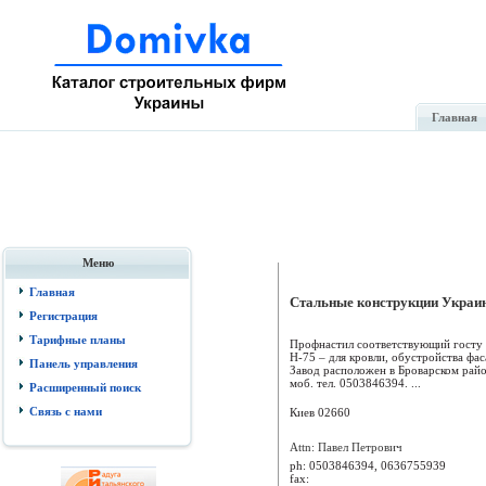
Главная
Меню
Главная
Стальные конструкции Украи
Регистрация
Тарифные планы
Профнастил соответствующий госту 
Н-75 – для кровли, обустройства фас
Панель управления
Завод расположен в Броварском райо
моб. тел. 0503846394. ...
Расширенный поиск
Связь с нами
Киев
02660
Attn: Павел Петрович
ph:
0503846394, 0636755939
fax: