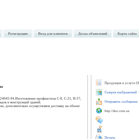
Регистрация
Вход для клиентов
Доска объявлений
Карта сайта
Продукция и услуги [0
на
Галерея изображений
[
24045-94.Изготовление профнастила С-8, С-21, Н-57,
Отправить сообщение
адов и конструкций зданий.
не, дополнительно осуществляем доставку на объект.
http://sku.com.ua
Печать