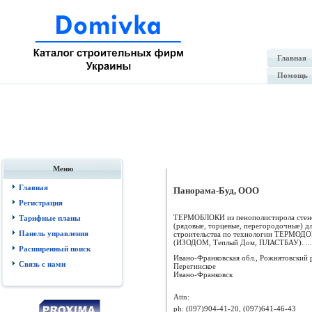
Главная
Помощь
Меню
Главная
Панорама-Буд, ООО
Регистрация
ТЕРМОБЛОКИ из пенополистирола стен
Тарифные планы
(рядовые, торцевые, перегородочные) д
Панель управления
строительства по технологии ТЕРМОД
(ИЗОДОМ, Теплый Дом, ПЛАСТБАУ). ...
Расширенный поиск
Ивано-Франковская обл., Рожнятовский р
Связь с нами
Перегинское
Ивано-Франковск
Attn:
ph:
(097)904-41-20, (097)641-46-43