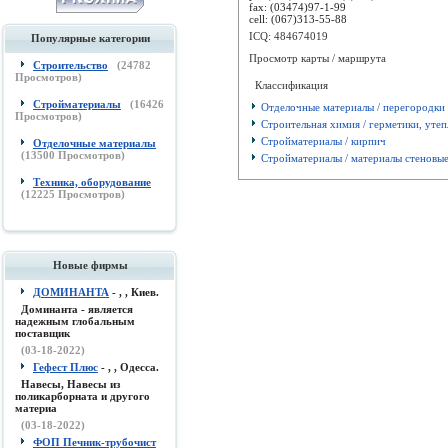
fax:
(03474)97-1-99
cell:
(067)313-55-88
ICQ: 484674019
Популярные категории
Просмотр карты / маршрута
Строительство
(
24782
Просмотров)
Классификация
Стройматериалы
(
16426
Отделочные материалы / перегородки
Просмотров)
Строительная химия / герметики, утеп
Стройматериалы / кирпич
Отделочные материалы
(
13500
Просмотров)
Стройматериалы / материалы стеновы
Техника, оборудование
(
12225
Просмотров)
Новые фирмы
ДОМИНАНТА
- , , Киев.
Доминанта - является
надежным глобальным
поставщик
(03-18-2022)
Гефест Плюс
- , , Одесса.
Навесы, Навесы из
поликарборната и другого
материа
(03-18-2022)
ФОП Печник-трубочист