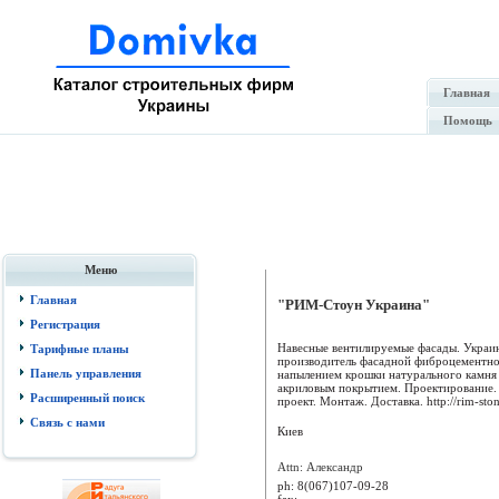
Главная
Помощь
Меню
Главная
"РИМ-Стоун Украина"
Регистрация
Навесные вентилируемые фасады. Украи
Тарифные планы
производитель фасадной фиброцементно
Панель управления
напылением крошки натурального камня 
акриловым покрытием. Проектирование.
Расширенный поиск
проект. Монтаж. Доставка. http://rim-stone
Связь с нами
Киев
Attn: Александр
ph:
8(067)107-09-28
fax: