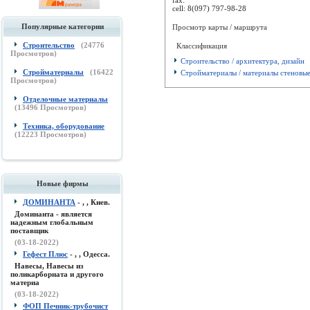
cell:
8(097) 797-98-28
Популярные категории
Просмотр карты / маршрута
Строительство
(
24776
Классификация
Просмотров)
Строительство / архитектура, дизайн
Стройматериалы
(
16422
Стройматериалы / материалы стеновы
Просмотров)
Отделочные материалы
(
13496
Просмотров)
Техника, оборудование
(
12223
Просмотров)
Новые фирмы
ДОМИНАНТА
- , , Киев.
Доминанта - является
надежным глобальным
поставщик
(03-18-2022)
Гефест Плюс
- , , Одесса.
Навесы, Навесы из
поликарборната и другого
материа
(03-18-2022)
ФОП Печник-трубочист