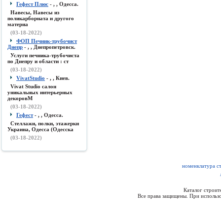
Гефест Плюс
- , , Одесса.
Навесы, Навесы из
поликарборната и другого
материа
(03-18-2022)
ФОП Печник-трубочист
Днепр
- , , Днепропетровск.
Услуги печника-трубочиста
по Днепру и области : ст
(03-18-2022)
VivatStudio
- , , Киев.
Vivat Studio салон
уникальных интерьерных
декоровМ
(03-18-2022)
Гефест
- , , Одесса.
Стеллажи, полки, этажерки
Украина, Одесса (Одесска
(03-18-2022)
номенклатура с
Каталог строи
Все права защищены. При использо