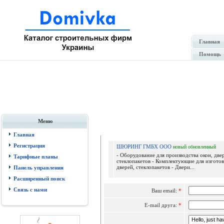
Главная
Помощь
Меню
Со
Главная
Регистрация
ШЮРИНГ ГМБХ ООО
новый
обновленный
- Оборудование для производства окон, две
Тарифные планы
стеклопакетов - Комплектующие для изготов
дверей, стеклопакетов - Двери...
Панель управления
Расширенный поиск
Связь с нами
Ваш email:
*
E-mail друга:
*