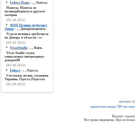
Гефест Плюс
- , , Одесса.
Навесы, Навесы из
поликарборната и другого
материа
(03-18-2022)
ФОП Печник-трубочист
Днепр
- , , Днепропетровск.
Услуги печника-трубочиста
по Днепру и области : ст
(03-18-2022)
VivatStudio
- , , Киев.
Vivat Studio салон
уникальных интерьерных
декоровМ
(03-18-2022)
Гефест
- , , Одесса.
Стеллажи, полки, этажерки
Украина, Одесса (Одесска
(03-18-2022)
магазин с
кирпичная кладка 380 мм пере
Каталог строи
Все права защищены. При использо