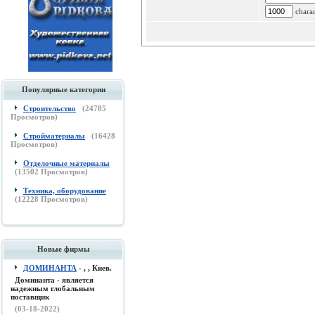
charac
Популярные категории
Строительство
(
24785
Просмотров)
Стройматериалы
(
16428
Просмотров)
Отделочные материалы
(
13502
Просмотров)
Техника, оборудование
(
12228
Просмотров)
Новые фирмы
ДОМИНАНТА
- , , Киев.
Доминанта - является
надежным глобальным
поставщик
(03-18-2022)