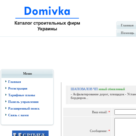
Главная
Помощь
Меню
Отпр
Главная
Регистрация
ШАПОВАЛОВ ЧП
новый
обновленный
- Асфальтирование дорог, площадок - Устан
Тарифные планы
бордюров...
Панель управления
Расширенный поиск
Ваш email:
*
Связь с нами
Сообщение:
*