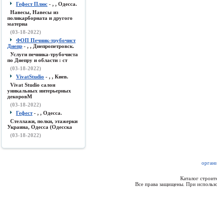
Гефест Плюс
- , , Одесса.
Навесы, Навесы из
поликарборната и другого
материа
(03-18-2022)
ФОП Печник-трубочист
Днепр
- , , Днепропетровск.
Услуги печника-трубочиста
по Днепру и области : ст
(03-18-2022)
VivatStudio
- , , Киев.
Vivat Studio салон
уникальных интерьерных
декоровМ
(03-18-2022)
Гефест
- , , Одесса.
Стеллажи, полки, этажерки
Украина, Одесса (Одесска
(03-18-2022)
органи
Каталог строи
Все права защищены. При использо