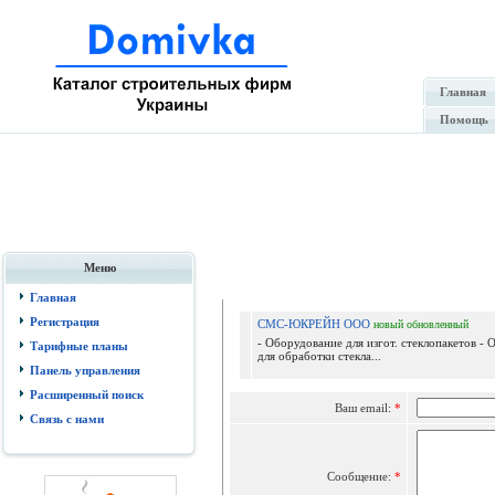
Главная
Помощь
Меню
Отпр
Главная
Регистрация
СМС-ЮКРЕЙН ООО
новый
обновленный
- Оборудование для изгот. стеклопакетов -
Тарифные планы
для обработки стекла...
Панель управления
Расширенный поиск
Ваш email:
*
Связь с нами
Сообщение:
*