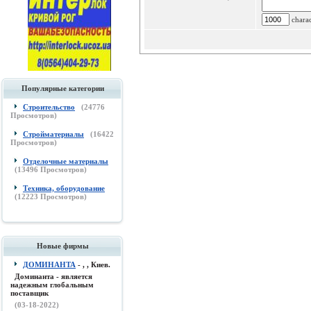
charac
Популярные категории
Строительство
(
24776
Просмотров)
Стройматериалы
(
16422
Просмотров)
Отделочные материалы
(
13496
Просмотров)
Техника, оборудование
(
12223
Просмотров)
Новые фирмы
ДОМИНАНТА
- , , Киев.
Доминанта - является
надежным глобальным
поставщик
(03-18-2022)