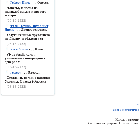
Гефест Плюс
- , , Одесса.
Навесы, Навесы из
поликарборната и другого
материа
(03-18-2022)
ФОП Печник-трубочист
Днепр
- , , Днепропетровск.
Услуги печника-трубочиста
по Днепру и области : ст
(03-18-2022)
VivatStudio
- , , Киев.
Vivat Studio салон
уникальных интерьерных
декоровМ
(03-18-2022)
Гефест
- , , Одесса.
Стеллажи, полки, этажерки
Украина, Одесса (Одесска
(03-18-2022)
дверь металличес
Каталог строи
Все права защищены. При использо