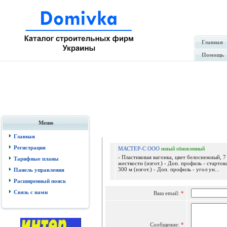
Главная
Помощь
Меню
Отпр
Главная
Регистрация
МАСТЕР-С ООО
новый
обновленный
- Пластиковая вагонка, цвет белоснежный, 7
Тарифные планы
жесткости (изгот.) - Доп. профиль - стартова
300 м (изгот.) - Доп. профиль - угол ун...
Панель управления
Расширенный поиск
Связь с нами
Ваш email:
*
Сообщение:
*