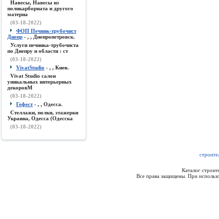
Навесы, Навесы из
поликарборната и другого
материа
(03-18-2022)
ФОП Печник-трубочист
Днепр
- , , Днепропетровск.
Услуги печника-трубочиста
по Днепру и области : ст
(03-18-2022)
VivatStudio
- , , Киев.
Vivat Studio салон
уникальных интерьерных
декоровМ
(03-18-2022)
Гефест
- , , Одесса.
Стеллажи, полки, этажерки
Украина, Одесса (Одесска
(03-18-2022)
строите
Каталог строи
Все права защищены. При использо