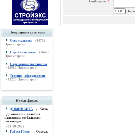
Сообщение:
*
charac
Популярные категории
Строительство
(
24782
Просмотров)
Стройматериалы
(
16426
Просмотров)
Отделочные материалы
(
13500
Просмотров)
Техника, оборудование
(
12226
Просмотров)
Новые фирмы
ДОМИНАНТА
- , , Киев.
Доминанта - является
надежным глобальным
поставщик
(03-18-2022)
Гефест Плюс
- , , Одесса.