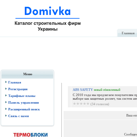
Главная
Меню
Главная
Регистрация
ABS SAFETY
новый
обновленный
С 2010 года мы предлагаем покупателям 
Тарифные планы
выборе как защитных роллет, так систем ав
Панель управления
(34 голосов)
Расширенный поиск
Ваш em
Связь с нами
Сообще