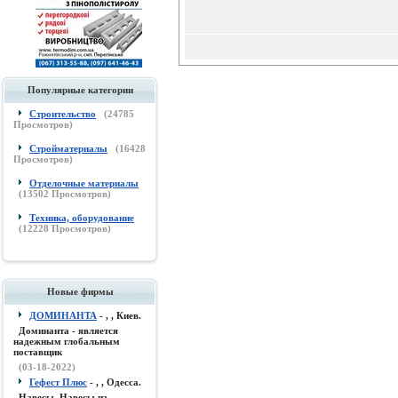
Популярные категории
Строительство
(
24785
Просмотров)
Стройматериалы
(
16428
Просмотров)
Отделочные материалы
(
13502
Просмотров)
Техника, оборудование
(
12228
Просмотров)
Новые фирмы
ДОМИНАНТА
- , , Киев.
Доминанта - является
надежным глобальным
поставщик
(03-18-2022)
Гефест Плюс
- , , Одесса.
Навесы, Навесы из