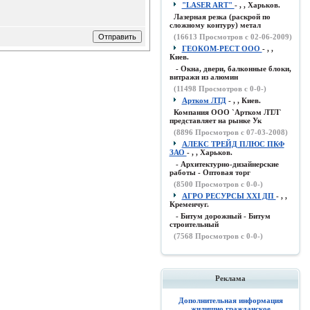
"LASER ART"
- , , Харьков.
Лазерная резка (раскрой по
сложному контуру) метал
(
16613
Просмотров с 02-06-2009)
ГЕОКОМ-РЕСТ ООО
- , ,
Киев.
- Окна, двери, балконные блоки,
витражи из алюмин
(
11498
Просмотров с 0-0-)
Артком ЛТД
- , , Киев.
Компания ООО `Артком ЛТЛ`
представляет на рынке Ук
(
8896
Просмотров с 07-03-2008)
АЛЕКС ТРЕЙД ПЛЮС ПКФ
ЗАО
- , , Харьков.
- Архитектурно-дизайнерские
работы - Оптовая торг
(
8500
Просмотров с 0-0-)
АГРО РЕСУРСЫ XXI ДП
- , ,
Кременчуг.
- Битум дорожный - Битум
строительный
(
7568
Просмотров с 0-0-)
Реклама
Дополнительная информация
жилищно гражданское