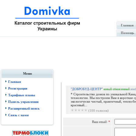
Главная
Помощь
Меню
Отпр
Главная
Регистрация
"ДОБРОБУД-ЦЕНТР"
новый
обновленный
изо
* Строительство домов по уникальной Кана
Тарифные планы
технологии. Мы построим Вам в короткие с
экологически чистый, практичный, теплосб
Панель управления
красивый...
Расширенный поиск
(100 голосов)
Связь с нами
Ваш email:
*