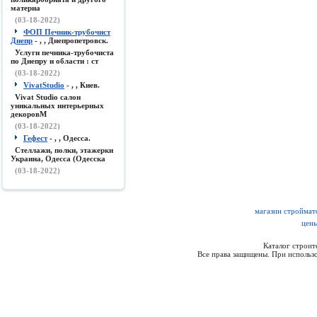
материа
(03-18-2022)
ФОП Печник-трубочист
Днепр
- , , Днепропетровск.
Услуги печника-трубочиста
по Днепру и области : ст
(03-18-2022)
VivatStudio
- , , Киев.
Vivat Studio салон
уникальных интерьерных
декоровМ
(03-18-2022)
Гефест
- , , Одесса.
Стеллажи, полки, этажерки
Украина, Одесса (Одесска
(03-18-2022)
магазин строймат
цены
Каталог строи
Все права защищены. При использо