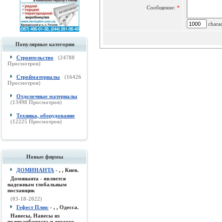
Сообщение:
*
charac
Популярные категории
Строительство
(
24780
Просмотров)
Стройматериалы
(
16426
Просмотров)
Отделочные материалы
(
13498
Просмотров)
Техника, оборудование
(
12225
Просмотров)
Новые фирмы
ДОМИНАНТА
- , , Киев.
Доминанта - является
надежным глобальным
поставщик
(03-18-2022)
Гефест Плюс
- , , Одесса.
Навесы, Навесы из
поликарборната и другого