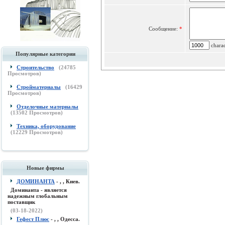
Сообщение:
*
charac
Популярные категории
Строительство
(
24785
Просмотров)
Стройматериалы
(
16429
Просмотров)
Отделочные материалы
(
13502
Просмотров)
Техника, оборудование
(
12229
Просмотров)
Новые фирмы
ДОМИНАНТА
- , , Киев.
Доминанта - является
надежным глобальным
поставщик
(03-18-2022)
Гефест Плюс
- , , Одесса.