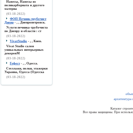
Навесы, Навесы из
поликарборната и другого
материа
(03-18-2022)
ФОП Печник-трубочист
Днепр
- , , Днепропетровск.
Услуги печника-трубочиста
по Днепру и области : ст
(03-18-2022)
VivatStudio
- , , Киев.
Vivat Studio салон
уникальных интерьерных
декоровМ
(03-18-2022)
Гефест
- , , Одесса.
Стеллажи, полки, этажерки
Украина, Одесса (Одесска
(03-18-2022)
объе
архитектура 
Каталог строи
Все права защищены. При использо