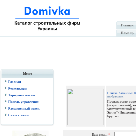
Главная
Помощь
Меню
Отпр
Главная
Регистрация
Плитка Каменный К
Тарифные планы
изображения
Производство доро
Панель управления
(искусственной), к
Расширенный поиск
запатентованной те
Stones" (Нидерланд
Связь с нами
Брусчат...
Ваш email:
*