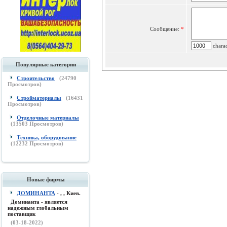
Сообщение:
*
charac
Популярные категории
Строительство
(
24790
Просмотров)
Стройматериалы
(
16431
Просмотров)
Отделочные материалы
(
13503
Просмотров)
Техника, оборудование
(
12232
Просмотров)
Новые фирмы
ДОМИНАНТА
- , , Киев.
Доминанта - является
надежным глобальным
поставщик
(03-18-2022)