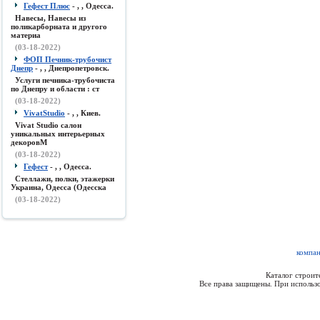
Гефест Плюс
- , , Одесса.
Навесы, Навесы из
поликарборната и другого
материа
(03-18-2022)
ФОП Печник-трубочист
Днепр
- , , Днепропетровск.
Услуги печника-трубочиста
по Днепру и области : ст
(03-18-2022)
VivatStudio
- , , Киев.
Vivat Studio салон
уникальных интерьерных
декоровМ
(03-18-2022)
Гефест
- , , Одесса.
Стеллажи, полки, этажерки
Украина, Одесса (Одесска
(03-18-2022)
компан
Каталог строи
Все права защищены. При использо