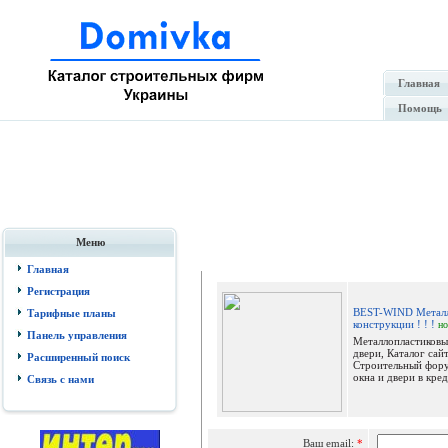
Главная
Помощь
Меню
Отпр
Главная
Регистрация
BEST-WIND Металл
Тарифные планы
конструкции ! ! !
н
Панель управления
Металлопластиковы
двери, Каталог сай
Расширенный поиск
Строительный фору
окна и двери в креди
Связь с нами
Ваш email:
*