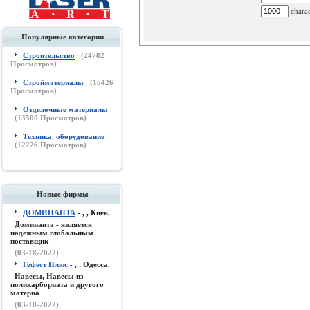
charac
Популярные категории
Строительство
(
24782
Просмотров)
Стройматериалы
(
16426
Просмотров)
Отделочные материалы
(
13500
Просмотров)
Техника, оборудование
(
12226
Просмотров)
Новые фирмы
ДОМИНАНТА
- , , Киев.
Доминанта - является
надежным глобальным
поставщик
(03-18-2022)
Гефест Плюс
- , , Одесса.
Навесы, Навесы из
поликарборната и другого
материа
(03-18-2022)