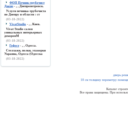
ФОП Печник-трубочист
Днепр
- , , Днепропетровск.
Услуги печника-трубочиста
по Днепру и области : ст
(03-18-2022)
VivatStudio
- , , Киев.
Vivat Studio салон
уникальных интерьерных
декоровМ
(03-18-2022)
Гефест
- , , Одесса.
Стеллажи, полки, этажерки
Украина, Одесса (Одесска
(03-18-2022)
дверь реш
10 см толщину периметру помещ
Каталог строи
Все права защищены. При использо