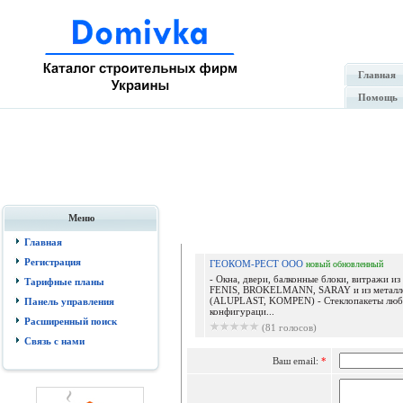
Главная
Помощь
Меню
Отпр
Главная
Регистрация
ГЕОКОМ-РЕСТ ООО
новый
обновленный
- Окна, двери, балконные блоки, витражи и
Тарифные планы
FENIS, BROKELMANN, SARAY и из металло
(ALUPLAST, KOMPEN) - Стеклопакеты люб
Панель управления
конфигураци...
Расширенный поиск
(81 голосов)
Связь с нами
Ваш email:
*