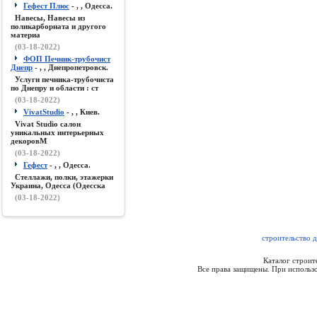
Гефест Плюс
- , , Одесса.
Навесы, Навесы из
поликарборната и другого
материа
(03-18-2022)
ФОП Печник-трубочист
Днепр
- , , Днепропетровск.
Услуги печника-трубочиста
по Днепру и области : ст
(03-18-2022)
VivatStudio
- , , Киев.
Vivat Studio салон
уникальных интерьерных
декоровМ
(03-18-2022)
Гефест
- , , Одесса.
Стеллажи, полки, этажерки
Украина, Одесса (Одесска
(03-18-2022)
строительство 
Каталог строи
Все права защищены. При использо