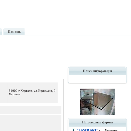
Помощь
Поиск информации
61002 г.Харьков, ул.Гиршмана, 9
Харьков
Популярные фирмы
"LASER ART"
- , , Харьков.