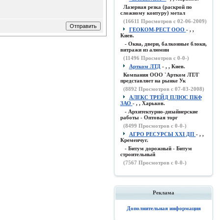
Лазерная резка (раскрой по
сложному контуру) метал
(
16611
Просмотров с 02-06-2009)
ГЕОКОМ-РЕСТ ООО
- , ,
Киев.
- Окна, двери, балконные блоки,
витражи из алюмин
(
11496
Просмотров с 0-0-)
Артком ЛТД
- , , Киев.
Компания ООО `Артком ЛТЛ`
представляет на рынке Ук
(
8892
Просмотров с 07-03-2008)
АЛЕКС ТРЕЙД ПЛЮС ПКФ
ЗАО
- , , Харьков.
- Архитектурно-дизайнерские
работы - Оптовая торг
(
8499
Просмотров с 0-0-)
АГРО РЕСУРСЫ XXI ДП
- , ,
Кременчуг.
- Битум дорожный - Битум
строительный
(
7567
Просмотров с 0-0-)
Реклама
Дополнительная информация