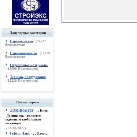
Популярные категории
Строительство
(
24782
Просмотров)
Стройматериалы
(
16426
Просмотров)
Отделочные материалы
(
13500
Просмотров)
Техника, оборудование
(
12226
Просмотров)
Новые фирмы
ДОМИНАНТА
- , , Киев.
Доминанта - является
надежным глобальным
поставщик
(03-18-2022)
Гефест Плюс
- , , Одесса.