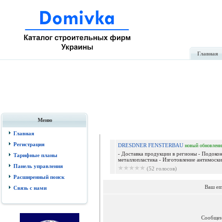
Главная
Меню
Главная
Регистрация
DRESDNER FENSTERBAU
новый
обновлен
- Доставка продукции в регионы - Подокон
Тарифные планы
металлопластика - Изготовление антимоскит
Панель управления
(52 голосов)
Расширенный поиск
Ваш em
Связь с нами
Сообще