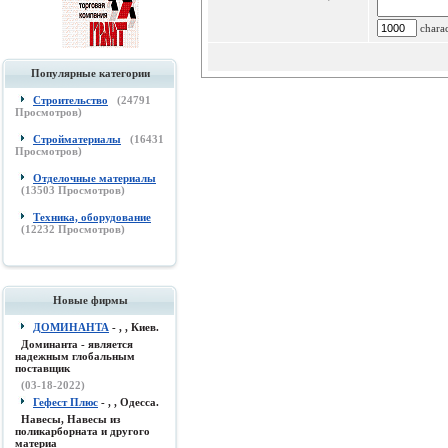
charac
Популярные категории
Строительство
(
24791
Просмотров)
Стройматериалы
(
16431
Просмотров)
Отделочные материалы
(
13503
Просмотров)
Техника, оборудование
(
12232
Просмотров)
Новые фирмы
ДОМИНАНТА
- , , Киев.
Доминанта - является
надежным глобальным
поставщик
(03-18-2022)
Гефест Плюс
- , , Одесса.
Навесы, Навесы из
поликарборната и другого
материа