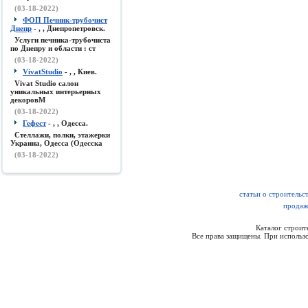
(03-18-2022)
ФОП Печник-трубочист
Днепр
- , , Днепропетровск.
Услуги печника-трубочиста
по Днепру и области : ст
(03-18-2022)
VivatStudio
- , , Киев.
Vivat Studio салон
уникальных интерьерных
декоровМ
(03-18-2022)
Гефест
- , , Одесса.
Стеллажи, полки, этажерки
Украина, Одесса (Одесска
(03-18-2022)
статьи о строительс
продаж
Каталог строи
Все права защищены. При использо