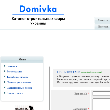
Главная
Помощь
Меню
Отпр
Главная
Регистрация
СТИЛЬ ТИФФАНИ
новый
обновленный
- Витражи художественные для внутренних 
Тарифные планы
балконов, веранд, лестничных маршей, аро
Витражи художественные для саун, бассейн.
Панель управления
Расширенный поиск
Связь с нами
Ваш email:
*
Сообщение:
*