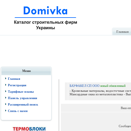
Главная
Меню
Главная
Регистрация
БАУФАКЕЛ СП ООО
новый
обновленный
- Кровельные материалы, водосточные сист
Тарифные планы
Мансардные окна из металлопластика - Вып
Панель управления
Расширенный поиск
Ваш em
Связь с нами
Сообще