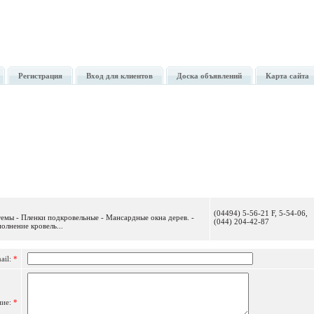
Регистрация
Вход для клиентов
Доска объявлений
Карта сайта
Отправить сообщение
(04494) 5-56-21 F, 5-54-06,
емы - Пленки подкровельные - Мансардные окна дерев. -
(044) 204-42-87
олнение кровель...
ail:
*
ние:
*