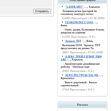
Популярные фирмы
"LASER ART"
- , , Харьков.
Лазерная резка (раскрой по
сложному контуру) метал
(
16605
Просмотров с 02-06-2009)
ГЕОКОМ-РЕСТ ООО
- , ,
Киев.
- Окна, двери, балконные блоки,
витражи из алюмин
(
11491
Просмотров с 0-0-)
Артком ЛТД
- , , Киев.
Компания ООО `Артком ЛТЛ`
представляет на рынке Ук
(
8887
Просмотров с 07-03-2008)
АЛЕКС ТРЕЙД ПЛЮС ПКФ
ЗАО
- , , Харьков.
- Архитектурно-дизайнерские
работы - Оптовая торг
(
8495
Просмотров с 0-0-)
АГРО РЕСУРСЫ XXI ДП
- , ,
Кременчуг.
- Битум дорожный - Битум
строительный
(
7564
Просмотров с 0-0-)
Реклама