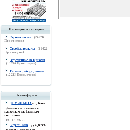
Популярные категории
Строительство
(
24776
Просмотров)
Стройматериалы
(
16422
Просмотров)
Отделочные материалы
(
13496
Просмотров)
Техника, оборудование
(
12223
Просмотров)
Новые фирмы
ДОМИНАНТА
- , , Киев.
Доминанта - является
надежным глобальным
поставщик
(03-18-2022)
Гефест Плюс
- , , Одесса.
Навесы, Навесы из