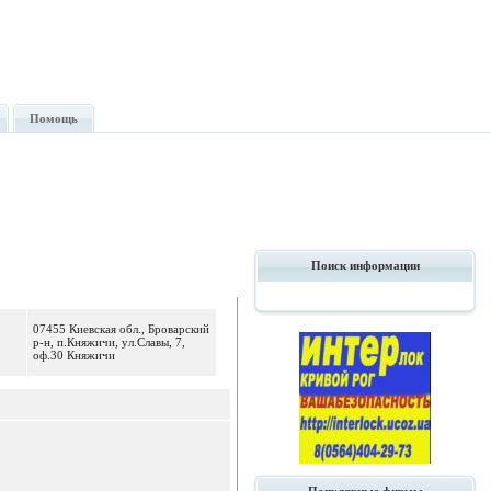
Помощь
Поиск информации
07455 Киевская обл., Броварский
р-н, п.Княжичи, ул.Славы, 7,
оф.30 Княжичи