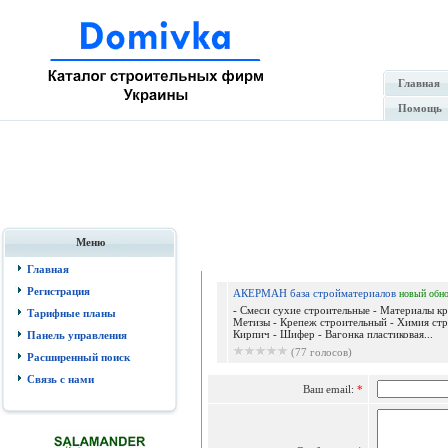
Главная
Помощь
Меню
Отпр
Главная
Регистрация
АКЕРМАН база стройматериалов
новый
обн
- Смеси сухие строительные - Материалы кр
Тарифные планы
Метизы - Крепеж строительный - Химия стр
Кирпич - Шифер - Вагонка пластиковая...
Панель управления
(77 голосов)
Расширенный поиск
Связь с нами
Ваш email:
*