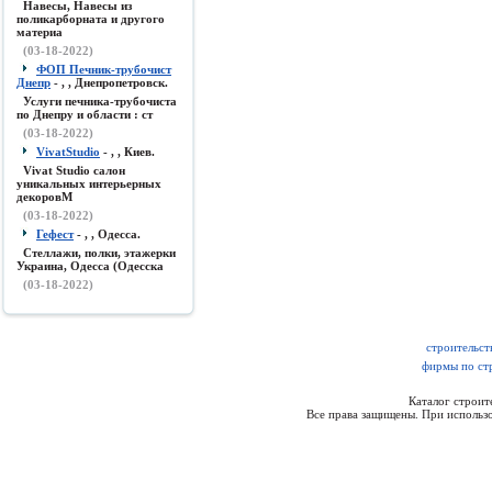
Навесы, Навесы из
поликарборната и другого
материа
(03-18-2022)
ФОП Печник-трубочист
Днепр
- , , Днепропетровск.
Услуги печника-трубочиста
по Днепру и области : ст
(03-18-2022)
VivatStudio
- , , Киев.
Vivat Studio салон
уникальных интерьерных
декоровМ
(03-18-2022)
Гефест
- , , Одесса.
Стеллажи, полки, этажерки
Украина, Одесса (Одесска
(03-18-2022)
строительст
фирмы по ст
Каталог строи
Все права защищены. При использо