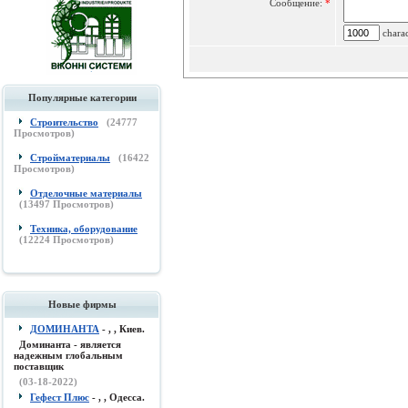
Сообщение:
*
charac
Популярные категории
Строительство
(
24777
Просмотров)
Стройматериалы
(
16422
Просмотров)
Отделочные материалы
(
13497
Просмотров)
Техника, оборудование
(
12224
Просмотров)
Новые фирмы
ДОМИНАНТА
- , , Киев.
Доминанта - является
надежным глобальным
поставщик
(03-18-2022)
Гефест Плюс
- , , Одесса.