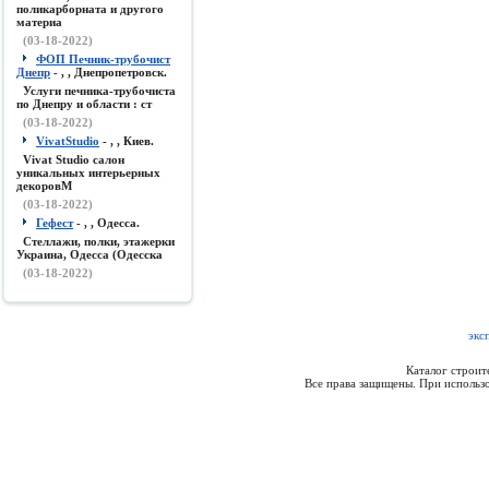
поликарборната и другого
материа
(03-18-2022)
ФОП Печник-трубочист
Днепр
- , , Днепропетровск.
Услуги печника-трубочиста
по Днепру и области : ст
(03-18-2022)
VivatStudio
- , , Киев.
Vivat Studio салон
уникальных интерьерных
декоровМ
(03-18-2022)
Гефест
- , , Одесса.
Стеллажи, полки, этажерки
Украина, Одесса (Одесска
(03-18-2022)
экс
Каталог строи
Все права защищены. При использо