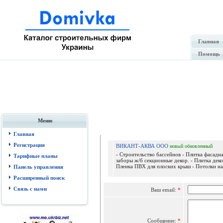
Главная
Помощь
Меню
Отпр
Главная
Регистрация
ВИКАНТ-АКВА ООО
новый
обновленный
- Строительство бассейнов - Плитка фасадна
Тарифные планы
заборы ж/б секционные декор. - Плитка деко
Пленка ПВХ для плоских крыш - Потолки нат
Панель управления
Расширенный поиск
Связь с нами
Ваш email:
*
Сообщение:
*