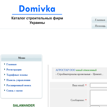
Главная
Помощь
Меню
Отпр
Главная
Регистрация
АГРОСТАР ООО
новый
обновленный
- Стройматериалы кровельные - Цемент...
Тарифные планы
Панель управления
Расширенный поиск
Ваш email:
*
Связь с нами
Сообщение:
*