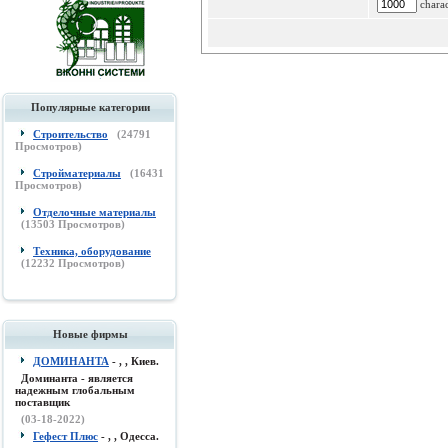
charac
Популярные категории
Строительство
(
24791
Просмотров)
Стройматериалы
(
16431
Просмотров)
Отделочные материалы
(
13503
Просмотров)
Техника, оборудование
(
12232
Просмотров)
Новые фирмы
ДОМИНАНТА
- , , Киев.
Доминанта - является
надежным глобальным
поставщик
(03-18-2022)
Гефест Плюс
- , , Одесса.