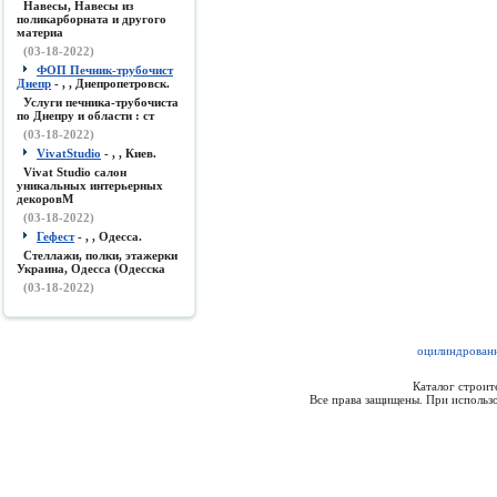
Навесы, Навесы из
поликарборната и другого
материа
(03-18-2022)
ФОП Печник-трубочист
Днепр
- , , Днепропетровск.
Услуги печника-трубочиста
по Днепру и области : ст
(03-18-2022)
VivatStudio
- , , Киев.
Vivat Studio салон
уникальных интерьерных
декоровМ
(03-18-2022)
Гефест
- , , Одесса.
Стеллажи, полки, этажерки
Украина, Одесса (Одесска
(03-18-2022)
оцилиндрованн
Каталог строи
Все права защищены. При использо