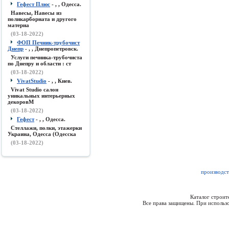
Гефест Плюс
- , , Одесса.
Навесы, Навесы из
поликарборната и другого
материа
(03-18-2022)
ФОП Печник-трубочист
Днепр
- , , Днепропетровск.
Услуги печника-трубочиста
по Днепру и области : ст
(03-18-2022)
VivatStudio
- , , Киев.
Vivat Studio салон
уникальных интерьерных
декоровМ
(03-18-2022)
Гефест
- , , Одесса.
Стеллажи, полки, этажерки
Украина, Одесса (Одесска
(03-18-2022)
производст
Каталог строи
Все права защищены. При использо