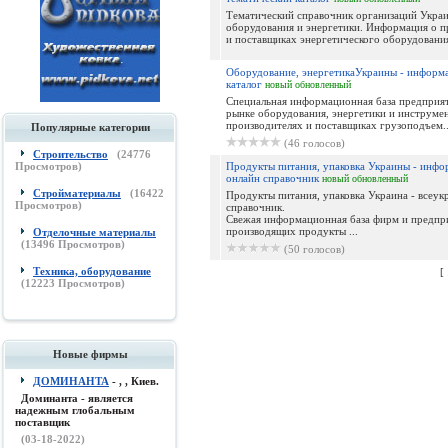
Тематический справочник организаций Украи
оборудования и энергетики. Информация о п
и поставщиках энергетического оборудования
Оборудование, энергетикаУкраины - информ
каталог
новый
обновленный
Специальная информационная база предприя
рынке оборудования, энергетики и инструмен
производителях и поставщиках грузоподъем..
Популярные категории
(46 голосов)
Строительство
(
24776
Просмотров)
Продукты питания, упаковка Украины - инф
онлайн справочник
новый
обновленный
Стройматериалы
(
16422
Продукты питания, упаковка Украина - всеук
Просмотров)
справочник.
Свежая информационная база фирм и предпр
производящих продукты ...
Отделочные материалы
(
13496
Просмотров)
(50 голосов)
Техника, оборудование
[
(
12223
Просмотров)
Новые фирмы
ДОМИНАНТА
- , , Киев.
Доминанта - является
надежным глобальным
поставщик
(03-18-2022)