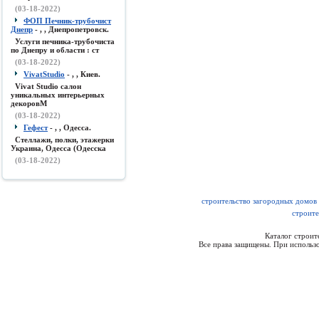
(03-18-2022)
ФОП Печник-трубочист
Днепр
- , , Днепропетровск.
Услуги печника-трубочиста
по Днепру и области : ст
(03-18-2022)
VivatStudio
- , , Киев.
Vivat Studio салон
уникальных интерьерных
декоровМ
(03-18-2022)
Гефест
- , , Одесса.
Стеллажи, полки, этажерки
Украина, Одесса (Одесска
(03-18-2022)
строительство загородных домов 
строите
Каталог строи
Все права защищены. При использо