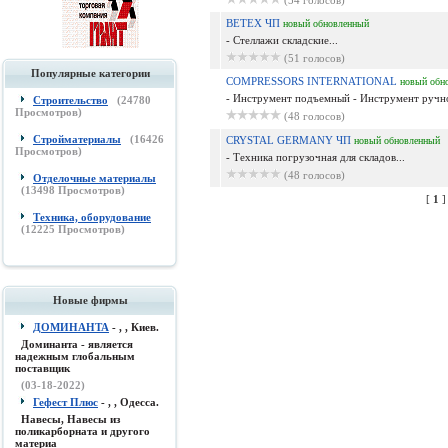
(54 голосов)
BETEX ЧП
новый
обновленный
- Стеллажи складские...
(51 голосов)
Популярные категории
COMPRESSORS INTERNATIONAL
новый
обн
- Инструмент подъемный - Инструмент ручно
Строительство
(
24780
Просмотров)
(48 голосов)
Стройматериалы
(
16426
CRYSTAL GERMANY ЧП
новый
обновленный
Просмотров)
- Техника погрузочная для складов...
(48 голосов)
Отделочные материалы
(
13498
Просмотров)
[
1
Техника, оборудование
(
12225
Просмотров)
Новые фирмы
ДОМИНАНТА
- , , Киев.
Доминанта - является
надежным глобальным
поставщик
(03-18-2022)
Гефест Плюс
- , , Одесса.
Навесы, Навесы из
поликарборната и другого
материа