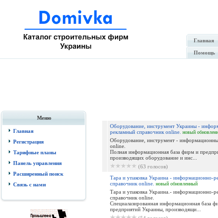
Главная
Помощь
Меню
Оборудование, инструмент Украины - инфор
Главная
рекламный справочник online.
новый
обновлен
Оборудование, инструмент - информационны
Регистрация
online.
Полная информационная база фирм и предпр
Тарифные планы
производящих оборудование и инс...
Панель управления
(63 голосов)
Расширенный поиск
Тара и упаковка Украина - информационно-р
справочник online.
новый
обновленный
Связь с нами
Тара и упаковка Украина.- информационно-р
справочник online.
Специалазированная информационная база ф
предприятий Украины, производящи...