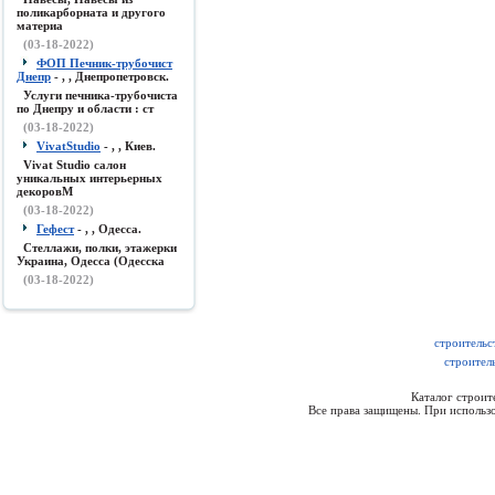
поликарборната и другого
материа
(03-18-2022)
ФОП Печник-трубочист
Днепр
- , , Днепропетровск.
Услуги печника-трубочиста
по Днепру и области : ст
(03-18-2022)
VivatStudio
- , , Киев.
Vivat Studio салон
уникальных интерьерных
декоровМ
(03-18-2022)
Гефест
- , , Одесса.
Стеллажи, полки, этажерки
Украина, Одесса (Одесска
(03-18-2022)
строительс
строител
Каталог строи
Все права защищены. При использо