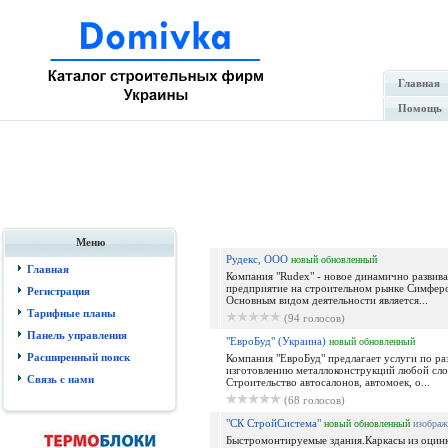
Главная
Помощь
Меню
Рудекс, ООО
новый
обновленный
Главная
Компания "Rudex" - новое динамично развив
предприятие на строительном рынке Симфер
Регистрация
Основным видом деятельности является...
Тарифные планы
(94 голосов)
Панель управления
"ЕвроБуд" (Украина)
новый
обновленный
Расширенный поиск
Компания "ЕвроБуд" предлагает услуги по ра
изготовлению металлоконструкций любой сл
Связь с нами
Строительство автосалонов, автомоек, о...
(68 голосов)
"СК СтройСистема"
новый
обновленный
изображ
Быстромонтируемые здания.Каркасы из оцин