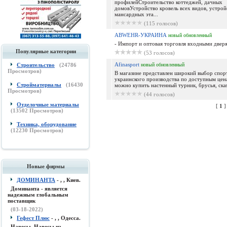
профилейСтроительство коттеджей, дачных
домовУстройство кровель всех видов, устрой
мансардных эта...
(115 голосов)
ABWEHR-УКРАИНА
новый
обновленный
- Импорт и оптовая торговля входными дверя
Популярные категории
(53 голосов)
Afinasport
Строительство
(
24786
новый
обновленный
Просмотров)
В магазине представлен широкий выбор спор
украинского производства по доступным цен
Стройматериалы
(
16430
можно купить настенный турник, брусья, скам
Просмотров)
(44 голосов)
Отделочные материалы
[
1
(
13502
Просмотров)
Техника, оборудование
(
12230
Просмотров)
Новые фирмы
ДОМИНАНТА
- , , Киев.
Доминанта - является
надежным глобальным
поставщик
(03-18-2022)
Гефест Плюс
- , , Одесса.
Навесы, Навесы из