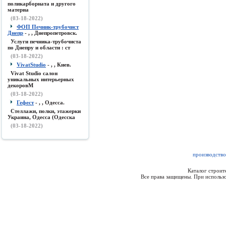
поликарборната и другого
материа
(03-18-2022)
ФОП Печник-трубочист
Днепр
- , , Днепропетровск.
Услуги печника-трубочиста
по Днепру и области : ст
(03-18-2022)
VivatStudio
- , , Киев.
Vivat Studio салон
уникальных интерьерных
декоровМ
(03-18-2022)
Гефест
- , , Одесса.
Стеллажи, полки, этажерки
Украина, Одесса (Одесска
(03-18-2022)
производство
Каталог строи
Все права защищены. При использо