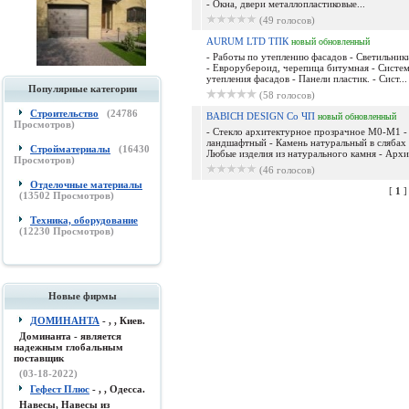
- Окна, двери металлопластиковые...
(49 голосов)
AURUM LTD ТПК
новый
обновленный
- Работы по утеплению фасадов - Светильник
- Еврорубероид, черепица битумная - Систе
утепления фасадов - Панели пластик. - Сист...
Популярные категории
(58 голосов)
Строительство
(
24786
BABICH DESIGN Co ЧП
новый
обновленный
Просмотров)
- Стекло архитектурное прозрачное М0-М1 -
ландшафтный - Камень натуральный в слябах 
Стройматериалы
(
16430
Любые изделия из натурального камня - Архит
Просмотров)
(46 голосов)
Отделочные материалы
[
1
(
13502
Просмотров)
Техника, оборудование
(
12230
Просмотров)
Новые фирмы
ДОМИНАНТА
- , , Киев.
Доминанта - является
надежным глобальным
поставщик
(03-18-2022)
Гефест Плюс
- , , Одесса.
Навесы, Навесы из