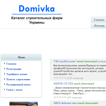
Главная
Помощь
Меню
"СК СтройСистема"
новый
обновленный
изображ
Главная
Быстромонтируемые здания.Каркасы из оцин
профилейСтроительство коттеджей, дачных
Регистрация
домовУстройство кровель всех видов, устрой
мансардных эта...
Тарифные планы
(115 голосов)
Панель управления
AMTEK СП ЛТД
новый
обновленный
Расширенный поиск
- Двери межкомнатные (тропические породы 
Связь с нами
Окна, двери дерев. - Окна, двери металлопла
(евростандарт) - Евробрус...
(47 голосов)
ARGO фабрика окон
новый
обновленный