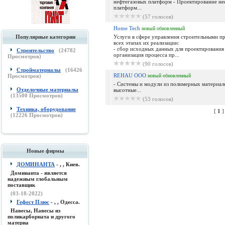
нефтегазовых платформ - Проектирование не
платформ...
(57 голосов)
Home Tech
новый
обновленный
Популярные категории
Услуги в сфере управления строительными п
всех этапах их реализации:
- сбор исходных данных для проектирования 
Строительство
(
24782
организация процесса пр...
Просмотров)
(90 голосов)
Стройматериалы
(
16426
REHAU ООО
Просмотров)
новый
обновленный
- Системы и модули из полимерных материал
Отделочные материалы
высотные...
(
13500
Просмотров)
(53 голосов)
Техника, оборудование
[
1
(
12226
Просмотров)
Новые фирмы
ДОМИНАНТА
- , , Киев.
Доминанта - является
надежным глобальным
поставщик
(03-18-2022)
Гефест Плюс
- , , Одесса.
Навесы, Навесы из
поликарборната и другого
материа