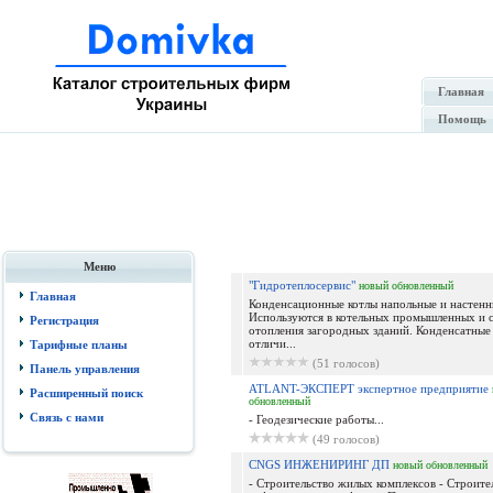
Главная
Помощь
Меню
"Гидротеплосервис"
новый
обновленный
Главная
Конденсационные котлы напольныe и настенн
Используются в котельных промышленных и 
Регистрация
отопления загородных зданий. Конденсатные 
отличи...
Тарифные планы
(51 голосов)
Панель управления
ATLANT-ЭКСПЕРТ экспертное предприятие
Расширенный поиск
обновленный
Связь с нами
- Геодезические работы...
(49 голосов)
CNGS ИНЖЕНИРИНГ ДП
новый
обновленный
- Строительство жилых комплексов - Строите