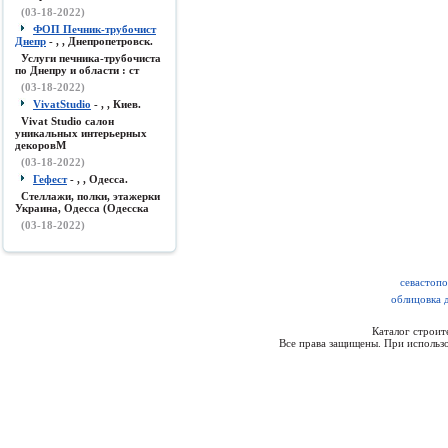
(03-18-2022)
ФОП Печник-трубочист
Днепр
- , , Днепропетровск.
Услуги печника-трубочиста
по Днепру и области : ст
(03-18-2022)
VivatStudio
- , , Киев.
Vivat Studio салон
уникальных интерьерных
декоровМ
(03-18-2022)
Гефест
- , , Одесса.
Стеллажи, полки, этажерки
Украина, Одесса (Одесска
(03-18-2022)
севастопо
облицовка 
Каталог строи
Все права защищены. При использо