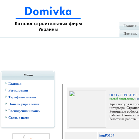
Главная
Помощь
Меню
Гале
Главная
Регистрация
ООО «СТРОИТЕЛ
Тарифные планы
новый
обновленный
и
Панель управления
Архитектура и про
интерьера. Строите
Расширенный поиск
Ремонтные работы.
работы. Сантехнич
Связь с нами
Высотные работы...
imgP5164