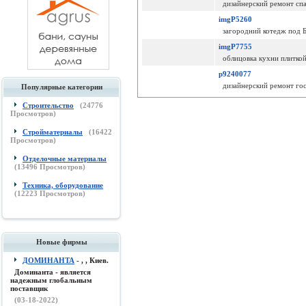
дизайнерский ремонт спа
imgP5260
загородний котедж под 
imgP7755
облицовка кухни плитко
p9240077
дизайнерский ремонт гост
Популярные категории
Строительство
(
24776
Просмотров)
Стройматериалы
(
16422
Просмотров)
Отделочные материалы
(
13496
Просмотров)
Техника, оборудование
(
12223
Просмотров)
Новые фирмы
ДОМИНАНТА
- , , Киев.
Доминанта - является
надежным глобальным
поставщик
(03-18-2022)