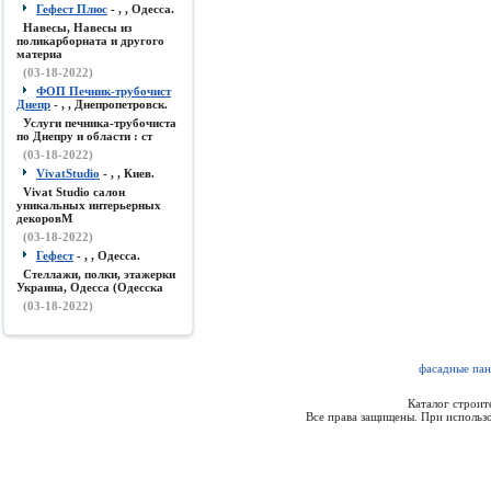
Гефест Плюс
- , , Одесса.
Навесы, Навесы из
поликарборната и другого
материа
(03-18-2022)
ФОП Печник-трубочист
Днепр
- , , Днепропетровск.
Услуги печника-трубочиста
по Днепру и области : ст
(03-18-2022)
VivatStudio
- , , Киев.
Vivat Studio салон
уникальных интерьерных
декоровМ
(03-18-2022)
Гефест
- , , Одесса.
Стеллажи, полки, этажерки
Украина, Одесса (Одесска
(03-18-2022)
фасадные пан
Каталог строи
Все права защищены. При использо