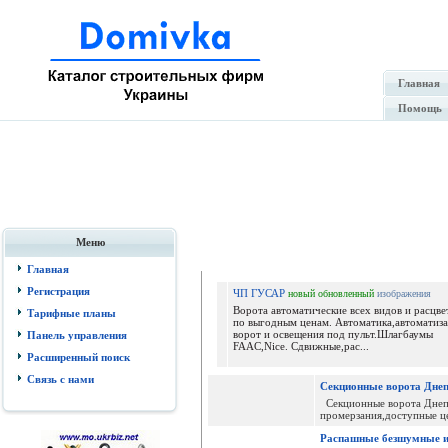
Главная
Помощь
Меню
Гале
Главная
Регистрация
ЧП ГУСАР
новый
обновленный
изображения
Ворота автоматические всех видов и расцве
Тарифные планы
по выгодным ценам. Автоматика,автоматиз
ворот и освещения под пульт.Шлагбаумы
Панель управления
FAAC,Nice. Сдвижные,рас...
Расширенный поиск
Связь с нами
Секционные ворота Днеп
Секционные ворота Днепр
промерзания,доступные ц
Распашные безшумные и 