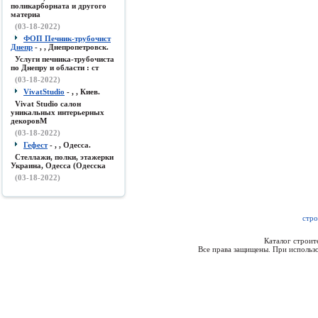
поликарборната и другого
материа
(03-18-2022)
ФОП Печник-трубочист
Днепр
- , , Днепропетровск.
Услуги печника-трубочиста
по Днепру и области : ст
(03-18-2022)
VivatStudio
- , , Киев.
Vivat Studio салон
уникальных интерьерных
декоровМ
(03-18-2022)
Гефест
- , , Одесса.
Стеллажи, полки, этажерки
Украина, Одесса (Одесска
(03-18-2022)
стро
Каталог строи
Все права защищены. При использо