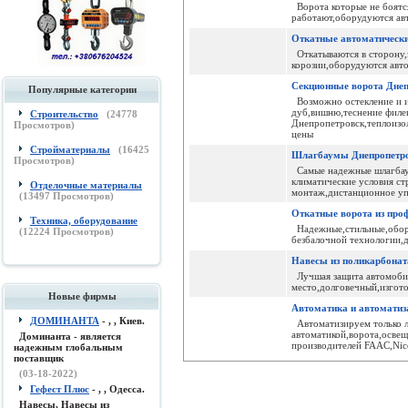
Ворота которые не боятся
работают,оборудуются ав
Откатные автоматически
Откатываются в сторону,
корозии,оборудуются авт
Секционные ворота Днеп
Популярные категории
Возможно остекление и и
дуб,вишню,теснение филе
Строительство
(
24778
Днепропетровск,теплоизо
Просмотров)
цены
Стройматериалы
(
16425
Шлагбаумы Днепропетр
Просмотров)
Самые надежные шлагбаум
климатические условия ст
Отделочные материалы
монтаж,дистанционное уп
(
13497
Просмотров)
Откатные ворота из про
Техника, оборудование
Надежные,стильные,обору
(
12224
Просмотров)
безбалочной технологии,д
Навесы из поликарбонат
Лучшая защита автомобил
место,долговечный,изгото
Новые фирмы
Автоматика и автоматиз
ДОМИНАНТА
- , , Киев.
Автоматизируем только 
автоматикой,ворота,освещ
Доминанта - является
производителей FAAC,Nic
надежным глобальным
поставщик
(03-18-2022)
Гефест Плюс
- , , Одесса.
Навесы, Навесы из