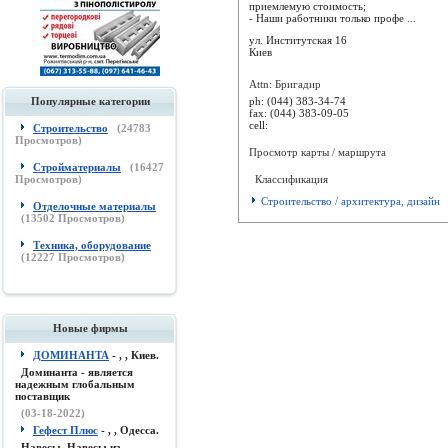
приемлемую стоимость;
- Наши работники только профе ...
ул. Институтская 16
Киев
Attn: Бригадир
ph:
(044) 383-34-74
Популярные категории
fax:
(044) 383-09-05
cell:
Строительство
(
24783
Просмотров)
Просмотр карты / маршрута
Стройматериалы
(
16427
Классификация
Просмотров)
Строительство / архитектура, дизайн
Отделочные материалы
(
13502
Просмотров)
Техника, оборудование
(
12227
Просмотров)
Новые фирмы
ДОМИНАНТА
- , , Киев.
Доминанта - является
надежным глобальным
поставщик
(03-18-2022)
Гефест Плюс
- , , Одесса.
Навесы, Навесы из