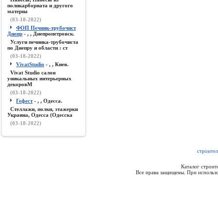
поликарборната и другого
материа
(03-18-2022)
ФОП Печник-трубочист
Днепр
- , , Днепропетровск.
Услуги печника-трубочиста
по Днепру и области : ст
(03-18-2022)
VivatStudio
- , , Киев.
Vivat Studio салон
уникальных интерьерных
декоровМ
(03-18-2022)
Гефест
- , , Одесса.
Стеллажи, полки, этажерки
Украина, Одесса (Одесска
(03-18-2022)
строител
Каталог строи
Все права защищены. При использо