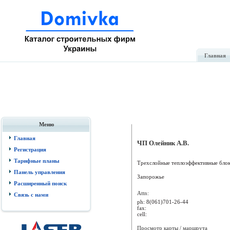
Главная
Меню
Главная
ЧП Олейник А.В.
Регистрация
Тарифные планы
Трехслойные теплоэффективные блоки
Панель управления
Запорожье
Расширенный поиск
Attn:
Связь с нами
ph:
8(061)701-26-44
fax:
cell:
Просмотр карты / маршрута