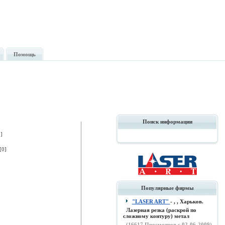
Помощь
Поиск информации
]
[0]
Популярные фирмы
"LASER ART"
- , , Харьков.
Лазерная резка (раскрой по
сложному контуру) метал
(
16617
Просмотров с 02-06-2009)