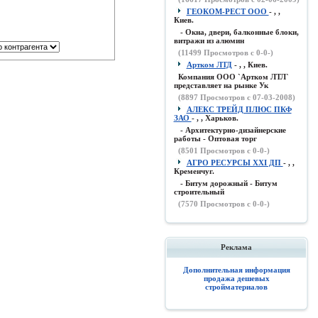
ГЕОКОМ-РЕСТ ООО
- , ,
Киев.
- Окна, двери, балконные блоки,
витражи из алюмин
(
11499
Просмотров с 0-0-)
Артком ЛТД
- , , Киев.
Компания ООО `Артком ЛТЛ`
представляет на рынке Ук
(
8897
Просмотров с 07-03-2008)
АЛЕКС ТРЕЙД ПЛЮС ПКФ
ЗАО
- , , Харьков.
- Архитектурно-дизайнерские
работы - Оптовая торг
(
8501
Просмотров с 0-0-)
АГРО РЕСУРСЫ XXI ДП
- , ,
Кременчуг.
- Битум дорожный - Битум
строительный
(
7570
Просмотров с 0-0-)
Реклама
Дополнительная информация
продажа дешевых
стройматериалов