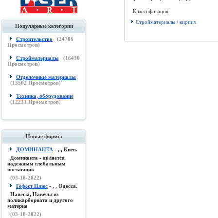
Классификация
Стройматериалы / кирпич
Популярные категории
Строительство
(
24786
Просмотров)
Стройматериалы
(
16430
Просмотров)
Отделочные материалы
(
13502
Просмотров)
Техника, оборудование
(
12231
Просмотров)
Новые фирмы
ДОМИНАНТА
- , , Киев.
Доминанта - является
надежным глобальным
поставщик
(03-18-2022)
Гефест Плюс
- , , Одесса.
Навесы, Навесы из
поликарборната и другого
материа
(03-18-2022)