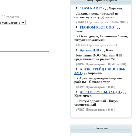
Популярные фирмы
"LASER ART"
- , , Харьков.
Лазерная резка (раскрой по
(99 голосов)
сложному контуру) метал
(
16611
Просмотров с 02-06-2009)
ГЕОКОМ-РЕСТ ООО
- , ,
Киев.
- Окна, двери, балконные блоки,
витражи из алюмин
(
11496
Просмотров с 0-0-)
Артком ЛТД
- , , Киев.
Компания ООО `Артком ЛТЛ`
представляет на рынке Ук
(
8892
Просмотров с 07-03-2008)
АЛЕКС ТРЕЙД ПЛЮС ПКФ
ЗАО
- , , Харьков.
- Архитектурно-дизайнерские
работы - Оптовая торг
(
8499
Просмотров с 0-0-)
АГРО РЕСУРСЫ XXI ДП
- , ,
Кременчуг.
- Битум дорожный - Битум
строительный
(
7567
Просмотров с 0-0-)
Реклама