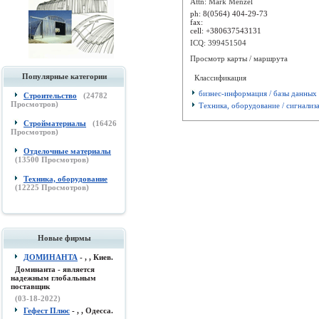
Attn: Mark Menzel
ph:
8(0564) 404-29-73
fax:
cell:
+380637543131
ICQ: 399451504
Просмотр карты / маршрута
Популярные категории
Классификация
бизнес-информация / базы данных
Строительство
(
24782
Просмотров)
Техника, оборудование / сигнализ
Стройматериалы
(
16426
Просмотров)
Отделочные материалы
(
13500
Просмотров)
Техника, оборудование
(
12225
Просмотров)
Новые фирмы
ДОМИНАНТА
- , , Киев.
Доминанта - является
надежным глобальным
поставщик
(03-18-2022)
Гефест Плюс
- , , Одесса.