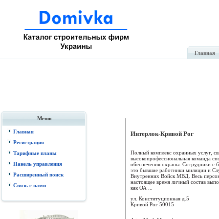
Главная
Меню
Главная
Интерлок-Кривой Рог
Регистрация
Полный комплекс охранных услуг, св
Тарифные планы
высокопрофессиональная команда спо
Панель управления
обеспечения охраны. Сотрудники с 
это бывшие работники милиции и Сл
Расширенный поиск
Внутренних Войск МВД. Весь персон
настоящее время личный состав выпо
Связь с нами
как ОА ...
ул. Конституционная д.5
Кривой Рог
50015