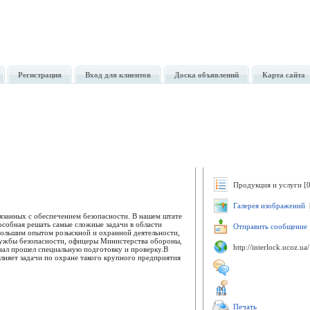
Регистрация
Вход для клиентов
Доска объявлений
Карта сайта
Продукция и услуги [0
Галерея изображений
[
язанных с обеспечением безопасности. В нашем штате
собная решать самые сложные задачи в области
Отправить сообщение
большим опытом розыскной и охранной деятельности,
ужбы безопасности, офицеры Министерства обороны,
http://interlock.ucoz.ua/
ал прошел специальную подготовку и проверку.В
лняет задачи по охране такого крупного предприятия
Печать