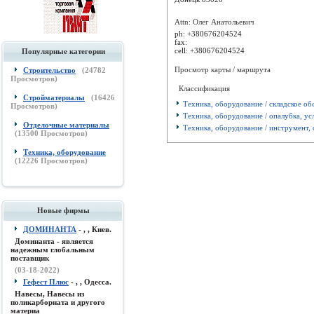
Attn: Олег Анатольевич
ph:
+380676204524
fax:
cell:
+380676204524
Популярные категории
Просмотр карты / маршрута
Строительство
(
24782
Просмотров)
Классификация
Стройматериалы
(
16426
Техника, оборудование / складское о
Просмотров)
Техника, оборудование / опалубка, ус
Отделочные материалы
Техника, оборудование / инструмент, 
(
13500
Просмотров)
Техника, оборудование
(
12226
Просмотров)
Новые фирмы
ДОМИНАНТА
- , , Киев.
Доминанта - является
надежным глобальным
поставщик
(03-18-2022)
Гефест Плюс
- , , Одесса.
Навесы, Навесы из
поликарборната и другого
материа