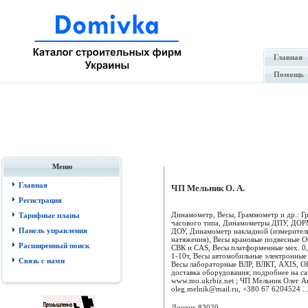
Главная
Помощь
Меню
Главная
ЧП Мельник О. А.
Регистрация
Динамометр, Весы, Граммометр и др.: Г
Тарифные планы
часового типа, Динамометры ДПУ, ДО
Панель управления
ДОУ, Динамометр накладной (измерител
натяжения), Весы крановые подвесные O
Расширенный поиск
СВК и CAS, Весы платформенные мех. 0,5
1-10т, Весы автомобильные электронные 
Связь с нами
Весы лабораторные ВЛР, ВЛКТ, AXIS, 
доставка оборудования; подробнее на са
www.mo.ukrbiz.net ; ЧП Мельник Олег А
oleg.melnik@mail.ru
, +380 67 6204524 ..
Донецк
83020