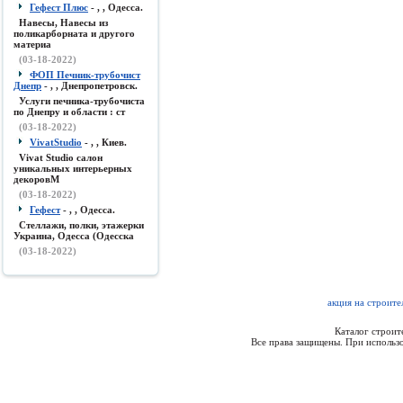
Гефест Плюс
- , , Одесса.
Навесы, Навесы из
поликарборната и другого
материа
(03-18-2022)
ФОП Печник-трубочист
Днепр
- , , Днепропетровск.
Услуги печника-трубочиста
по Днепру и области : ст
(03-18-2022)
VivatStudio
- , , Киев.
Vivat Studio салон
уникальных интерьерных
декоровМ
(03-18-2022)
Гефест
- , , Одесса.
Стеллажи, полки, этажерки
Украина, Одесса (Одесска
(03-18-2022)
акция на строите
Каталог строи
Все права защищены. При использо