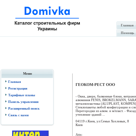
Главная
Помощь
Меню
Главная
ГЕОКОМ-РЕСТ ООО
Регистрация
Тарифные планы
- Окна, двери, балконные блоки, витражи
алюминия FENIS, BROKELMANN, SARA
Панель управления
металлопластика (ALUPLAST, KOMPEN)
Стеклопакеты любой конфигурации и сл
Расширенный поиск
Перегородки из алюм. и м/пласт. - Фаса
утепление зданий ...
Связь с нами
04119 г.Киев, ул.Семьи Хохловых, 8
Киев
Attn: