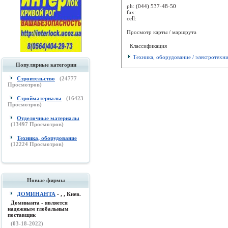
ph:
(044) 537-48-50
fax:
cell:
Просмотр карты / маршрута
Классификация
Техника, оборудование / электротехн
Популярные категории
Строительство
(
24777
Просмотров)
Стройматериалы
(
16423
Просмотров)
Отделочные материалы
(
13497
Просмотров)
Техника, оборудование
(
12224
Просмотров)
Новые фирмы
ДОМИНАНТА
- , , Киев.
Доминанта - является
надежным глобальным
поставщик
(03-18-2022)