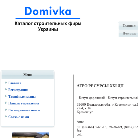
Главная
Помощь
Меню
Главная
АГРО РЕСУРСЫ XXI ДП
Регистрация
Тарифные планы
- Битум дорожный - Битум строительный 
Панель управления
39600 Полтавская обл., г.Кременчуг, ул.
27/4, к.16
Расширенный поиск
Кременчуг
Связь с нами
Attn:
ph:
(05366) 3-69-18, 79-36-69, (8067) 5
fax:
cell: