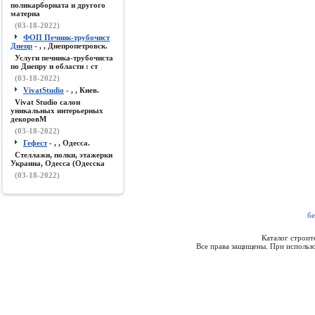
поликарборната и другого
материа
(03-18-2022)
ФОП Печник-трубочист
Днепр
- , , Днепропетровск.
Услуги печника-трубочиста
по Днепру и области : ст
(03-18-2022)
VivatStudio
- , , Киев.
Vivat Studio салон
уникальных интерьерных
декоровМ
(03-18-2022)
Гефест
- , , Одесса.
Стеллажи, полки, этажерки
Украина, Одесса (Одесска
(03-18-2022)
бе
Каталог строи
Все права защищены. При использо