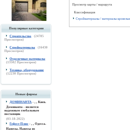
Просмотр карты / маршрута
Классификация
Стройматериалы / материалы кровель
Популярные категории
Строительство
(
24785
Просмотров)
Стройматериалы
(
16430
Просмотров)
Отделочные материалы
(
13502
Просмотров)
Техника, оборудование
(
12230
Просмотров)
Новые фирмы
ДОМИНАНТА
- , , Киев.
Доминанта - является
надежным глобальным
поставщик
(03-18-2022)
Гефест Плюс
- , , Одесса.
Навесы, Навесы из