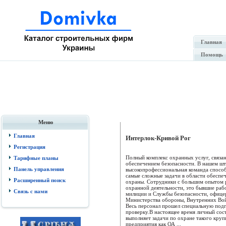
Главная
Помощь
Меню
Главная
Интерлок-Кривой Рог
Регистрация
Полный комплекс охранных услуг, связа
Тарифные планы
обеспечением безопасности. В нашем шт
Панель управления
высокопрофессиональная команда спосо
самые сложные задачи в области обеспе
Расширенный поиск
охраны. Сотрудники с большим опытом 
охранной деятельности, это бывшие раб
Связь с нами
милиции и Службы безопасности, офице
Министерства обороны, Внутренних Во
Весь персонал прошел специальную подг
проверку.В настоящее время личный сос
выполняет задачи по охране такого круп
предприятия как ОА ...