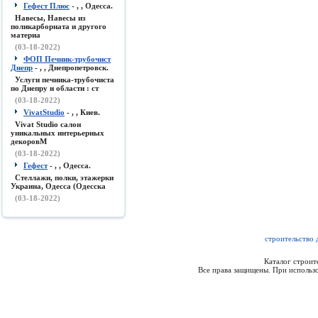
Гефест Плюс
- , , Одесса.
Навесы, Навесы из
поликарборната и другого
материа
(03-18-2022)
ФОП Печник-трубочист
Днепр
- , , Днепропетровск.
Услуги печника-трубочиста
по Днепру и области : ст
(03-18-2022)
VivatStudio
- , , Киев.
Vivat Studio салон
уникальных интерьерных
декоровМ
(03-18-2022)
Гефест
- , , Одесса.
Стеллажи, полки, этажерки
Украина, Одесса (Одесска
(03-18-2022)
строительство 
Каталог строи
Все права защищены. При использо