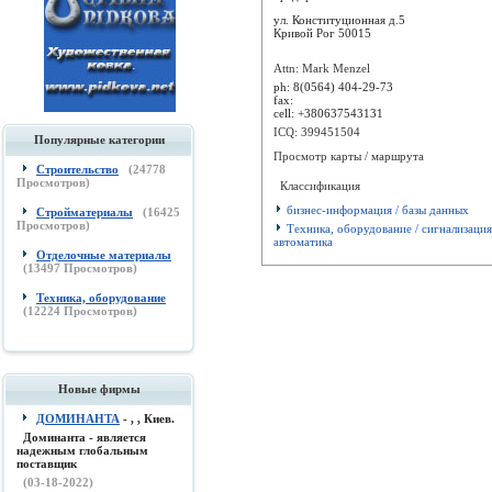
ул. Конституционная д.5
Кривой Рог
50015
Attn: Mark Menzel
ph:
8(0564) 404-29-73
fax:
cell:
+380637543131
ICQ: 399451504
Популярные категории
Просмотр карты / маршрута
Строительство
(
24778
Просмотров)
Классификация
бизнес-информация / базы данных
Стройматериалы
(
16425
Просмотров)
Техника, оборудование / сигнализация
автоматика
Отделочные материалы
(
13497
Просмотров)
Техника, оборудование
(
12224
Просмотров)
Новые фирмы
ДОМИНАНТА
- , , Киев.
Доминанта - является
надежным глобальным
поставщик
(03-18-2022)