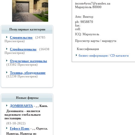
incom4you7@yandex.ua
Мариуполь
80000
Attn: Виктор
ph:
9858870
fax:
cell:
Популярные категории
ICQ: Мариуполь
Строительство
(
24785
Просмотр карты / маршрута
Просмотров)
Классификация
Стройматериалы
(
16430
Просмотров)
бизнес-информация / CD-каталоги
Отделочные материалы
(
13502
Просмотров)
Техника, оборудование
(
12230
Просмотров)
Новые фирмы
ДОМИНАНТА
- , , Киев.
Доминанта - является
надежным глобальным
поставщик
(03-18-2022)
Гефест Плюс
- , , Одесса.
Навесы, Навесы из