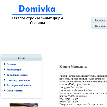
Главная
Помощь
Меню
Главная
Кирпич Мариуполь
Регистрация
Тарифные планы
Кирпич шлаковый, полнотелый, отлично
качества, прессованный, с добавлением
Панель управления
гранитного отсева, используется марка 
только М500, пропаренный.
Расширенный поиск
Погрузка бесплатно.
Доставка по Донецкой области.
Связь с нами
Также производим шлакоблок, тротуарн
плитку ФЭМ, бордюры.
(097) 916 79 19
(099) 768 11 19
Подробнее - stroymaterials.uaprom.net ...