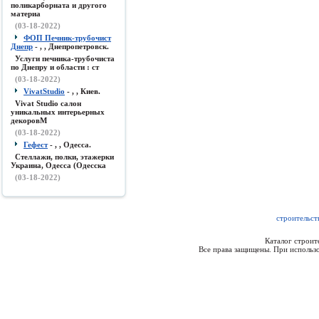
поликарборната и другого
материа
(03-18-2022)
ФОП Печник-трубочист
Днепр
- , , Днепропетровск.
Услуги печника-трубочиста
по Днепру и области : ст
(03-18-2022)
VivatStudio
- , , Киев.
Vivat Studio салон
уникальных интерьерных
декоровМ
(03-18-2022)
Гефест
- , , Одесса.
Стеллажи, полки, этажерки
Украина, Одесса (Одесска
(03-18-2022)
строительст
Каталог строи
Все права защищены. При использо