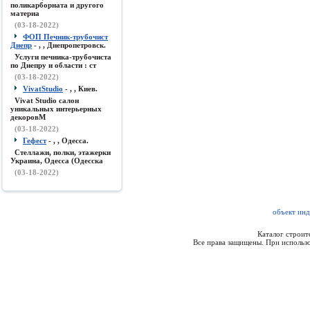
поликарборната и другого
материа
(03-18-2022)
ФОП Печник-трубочист
Днепр
- , , Днепропетровск.
Услуги печника-трубочиста
по Днепру и области : ст
(03-18-2022)
VivatStudio
- , , Киев.
Vivat Studio салон
уникальных интерьерных
декоровМ
(03-18-2022)
Гефест
- , , Одесса.
Стеллажи, полки, этажерки
Украина, Одесса (Одесска
(03-18-2022)
объект инд
Каталог строи
Все права защищены. При использо