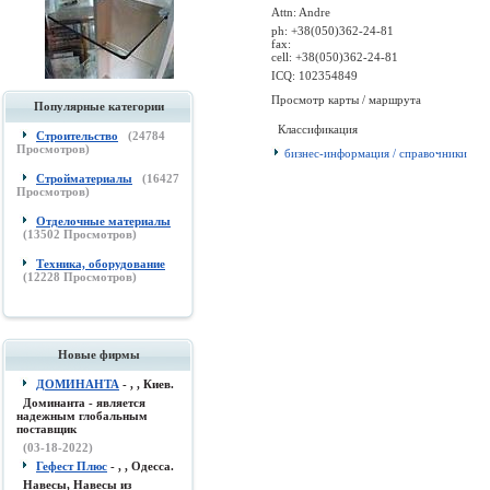
Attn: Andre
ph: +38(050)362-24-81
fax:
cell: +38(050)362-24-81
ICQ: 102354849
Просмотр карты / маршрута
Популярные категории
Классификация
Строительство
(
24784
Просмотров)
бизнес-информация / справочники
Стройматериалы
(
16427
Просмотров)
Отделочные материалы
(
13502
Просмотров)
Техника, оборудование
(
12228
Просмотров)
Новые фирмы
ДОМИНАНТА
- , , Киев.
Доминанта - является
надежным глобальным
поставщик
(03-18-2022)
Гефест Плюс
- , , Одесса.
Навесы, Навесы из