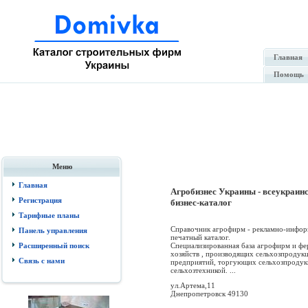
Главная
Помощь
Меню
Главная
Агробизнес Украины - всеукраин
Регистрация
бизнес-каталог
Тарифные планы
Справочник агрофирм - рекламно-инфо
Панель управления
печатный каталог.
Специализированная база агрофирм и ф
Расширенный поиск
хозяйств , производящих сельхозпродукц
Связь с нами
предприятий, торгующих сельхозпродук
сельхозтехникой. ...
ул.Артема,11
Днепропетровск 49130