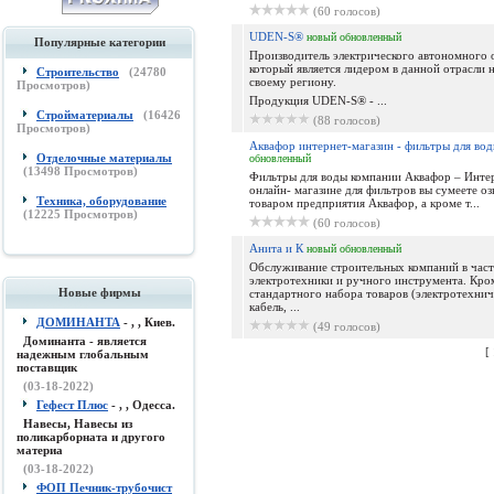
(60 голосов)
UDEN-S®
новый
обновленный
Популярные категории
Производитель электрического автономного 
который является лидером в данной отрасли н
Строительство
(
24780
своему региону.
Просмотров)
Продукция UDEN-S® - ...
Стройматериалы
(
16426
(88 голосов)
Просмотров)
Аквафор интернет-магазин - фильтры для во
Отделочные материалы
обновленный
(
13498
Просмотров)
Фильтры для воды компании Аквафор – Интер
онлайн- магазине для фильтров вы сумеете оз
Техника, оборудование
товаром предприятия Аквафор, а кроме т...
(
12225
Просмотров)
(60 голосов)
Анита и К
новый
обновленный
Обслуживание строительных компаний в час
электротехники и ручного инструмента. Кро
Новые фирмы
стандартного набора товаров (электротехнич
кабель, ...
ДОМИНАНТА
- , , Киев.
(49 голосов)
Доминанта - является
[
надежным глобальным
поставщик
(03-18-2022)
Гефест Плюс
- , , Одесса.
Навесы, Навесы из
поликарборната и другого
материа
(03-18-2022)
ФОП Печник-трубочист