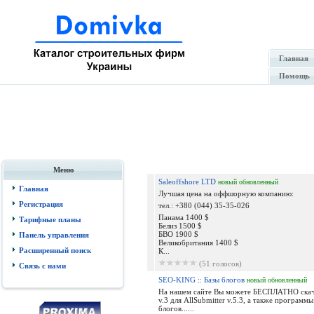
Главная
Помощь
Меню
Saleoffshore LTD
новый
обновленный
Главная
Лучшая цена на оффшорную компанию:
Регистрация
тел.: +380 (044) 35-35-026
Панама 1400 $
Тарифные планы
Белиз 1500 $
БВО 1900 $
Панель управления
Великобритания 1400 $
Расширенный поиск
К...
(51 голосов)
Связь с нами
SEO-KING :: Базы блогов
новый
обновленный
На нашем сайте Вы можете БЕСПЛАТНО скача
v.3 для AllSubmitter v.5.3, а также программ
блогов......